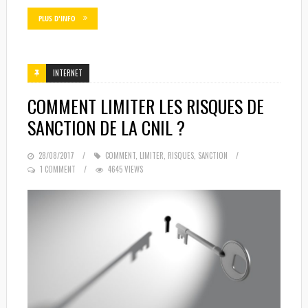
PLUS D'INFO
INTERNET
COMMENT LIMITER LES RISQUES DE
SANCTION DE LA CNIL ?
POSTED
28/08/2017
COMMENT
,
LIMITER
,
RISQUES
,
SANCTION
ON
1 COMMENT
4645 VIEWS