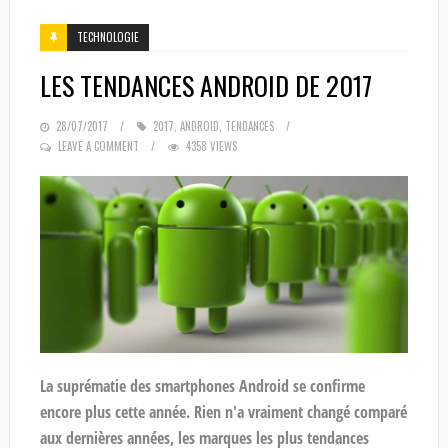
TECHNOLOGIE
LES TENDANCES ANDROID DE 2017
POSTED
28/07/2017
2017
,
ANDROID
,
TENDANCES
ON
LEAVE A COMMENT
4358 VIEWS
La suprématie des smartphones Android se confirme
encore plus cette année. Rien n'a vraiment changé comparé
aux dernières années, les marques les plus tendances