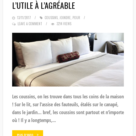
L’UTILE À L’AGRÉABLE
POSTED
13/11/2017
COUSSINS
,
JOINDRE
,
POUR
ON
LEAVE A COMMENT
3214 VIEWS
Les coussins, on les trouve dans tous les coins de la maison
! Sur le lit, sur l’assise des fauteuils, étalés sur le canapé,
dans le jardin… bref, les coussins sont partout et n’importe
où ! Il y a longtemps,...
PLUS D'INFO