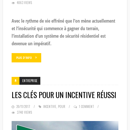
4063 VIEWS
ON
Avec le rythme de vie effréné que l’on mène actuellement
et l’insécurité qui commence à gagner du terrain,
l’installation d’un système de sécurité résidentiel est
devenue un impératif.
PLUS D'INFO
ENTREPRISE
LES CLÉS POUR UN INCENTIVE RÉUSSI
POSTED
20/11/2017
INCENTIVE
,
POUR
1 COMMENT
3740 VIEWS
ON