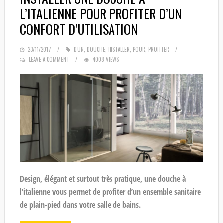
L’ITALIENNE POUR PROFITER D’UN
CONFORT D’UTILISATION
POSTED
23/11/2017
D'UN
,
DOUCHE
,
INSTALLER
,
POUR
,
PROFITER
ON
LEAVE A COMMENT
4008 VIEWS
Design, élégant et surtout très pratique, une douche à
l’italienne vous permet de profiter d’un ensemble sanitaire
de plain-pied dans votre salle de bains.