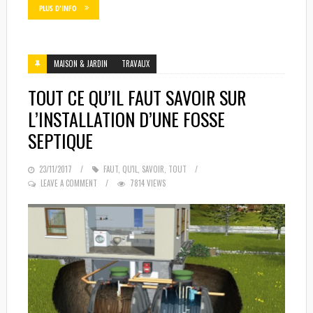
PLUS D'INFO
MAISON & JARDIN
TRAVAUX
TOUT CE QU’IL FAUT SAVOIR SUR
L’INSTALLATION D’UNE FOSSE
SEPTIQUE
POSTED
23/11/2017
FAUT
,
QU'IL
,
SAVOIR
,
TOUT
ON
LEAVE A COMMENT
7814 VIEWS