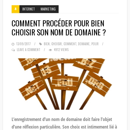
INTERNET
MARKETING
COMMENT PROCÉDER POUR BIEN
CHOISIR SON NOM DE DOMAINE ?
POSTED
13/09/2017
BIEN
,
CHOISIR
,
COMMENT
,
DOMAINE
,
POUR
ON
LEAVE A COMMENT
4912 VIEWS
L’enregistrement d’un nom de domaine doit faire l’objet
d’une réflexion particulière. Son choix est intimement lié à