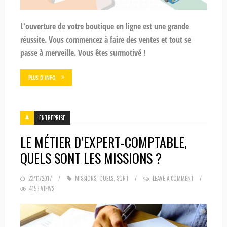
L'ouverture de votre boutique en ligne est une grande
réussite. Vous commencez à faire des ventes et tout se
passe à merveille. Vous êtes surmotivé !
PLUS D'INFO
ENTREPRISE
LE MÉTIER D’EXPERT-COMPTABLE,
QUELS SONT LES MISSIONS ?
POSTED
23/11/2017
MISSIONS
,
QUELS
,
SONT
LEAVE A COMMENT
4153 VIEWS
ON