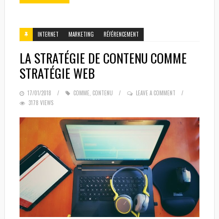
INTERNET
MARKETING
RÉFÉRENCEMENT
LA STRATÉGIE DE CONTENU COMME
STRATÉGIE WEB
POSTED
17/01/2018
COMME
,
CONTENU
LEAVE A COMMENT
3178 VIEWS
ON