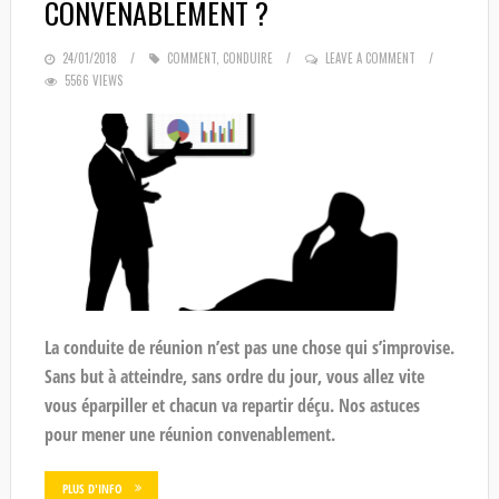
CONVENABLEMENT ?
POSTED
24/01/2018
COMMENT
,
CONDUIRE
LEAVE A COMMENT
5566 VIEWS
ON
La conduite de réunion n’est pas une chose qui s’improvise.
Sans but à atteindre, sans ordre du jour, vous allez vite
vous éparpiller et chacun va repartir déçu. Nos astuces
pour mener une réunion convenablement.
PLUS D'INFO