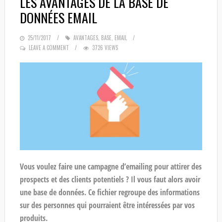
LES AVANTAGES DE LA BASE DE
DONNÉES EMAIL
POSTED
25/11/2017
AVANTAGES
,
BASE
,
EMAIL
ON
LEAVE A COMMENT
3726 VIEWS
Vous voulez faire une campagne d’emailing pour attirer des
prospects et des clients potentiels ? Il vous faut alors avoir
une base de données. Ce fichier regroupe des informations
sur des personnes qui pourraient être intéressées par vos
produits.