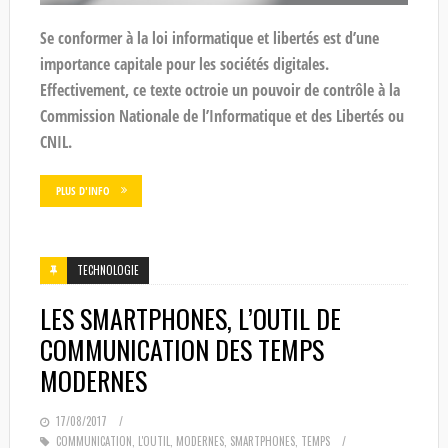
Se conformer à la loi informatique et libertés est d’une
importance capitale pour les sociétés digitales.
Effectivement, ce texte octroie un pouvoir de contrôle à la
Commission Nationale de l’Informatique et des Libertés ou
CNIL.
PLUS D'INFO
TECHNOLOGIE
LES SMARTPHONES, L’OUTIL DE
COMMUNICATION DES TEMPS
MODERNES
POSTED
17/08/2017
ON
COMMUNICATION
,
L'OUTIL
,
MODERNES
,
SMARTPHONES
,
TEMPS