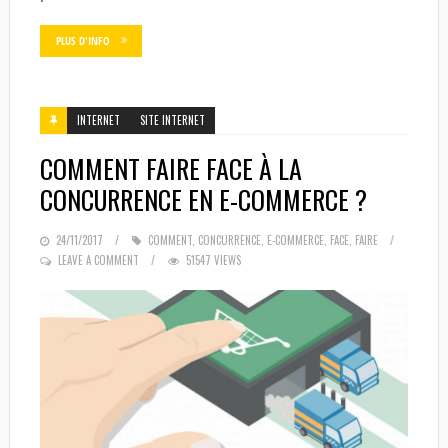
PLUS D'INFO
INTERNET
SITE INTERNET
COMMENT FAIRE FACE À LA
CONCURRENCE EN E-COMMERCE ?
POSTED
24/11/2017
COMMENT
,
CONCURRENCE
,
E-COMMERCE
,
FACE
,
FAIRE
ON
LEAVE A COMMENT
51547 VIEWS