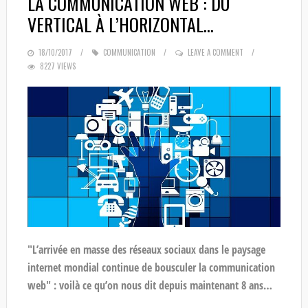
LA COMMUNICATION WEB : DU
VERTICAL À L’HORIZONTAL…
POSTED
18/10/2017
COMMUNICATION
LEAVE A COMMENT
8227 VIEWS
ON
"L’arrivée en masse des réseaux sociaux dans le paysage
internet mondial continue de bousculer la communication
web" : voilà ce qu’on nous dit depuis maintenant 8 ans…