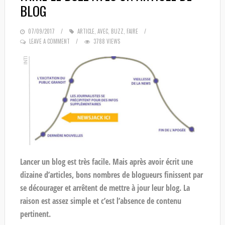
BLOG
POSTED
07/09/2017
ARTICLE
,
AVEC
,
BUZZ
,
FAIRE
ON
LEAVE A COMMENT
3788 VIEWS
Lancer un blog est très facile. Mais après avoir écrit une
dizaine d’articles, bons nombres de blogueurs finissent par
se décourager et arrêtent de mettre à jour leur blog. La
raison est assez simple et c’est l’absence de contenu
pertinent.