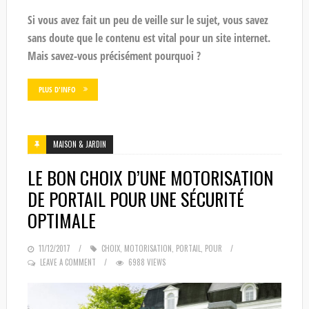
Si vous avez fait un peu de veille sur le sujet, vous savez
sans doute que le contenu est vital pour un site internet.
Mais savez-vous précisément pourquoi ?
PLUS D'INFO
MAISON & JARDIN
LE BON CHOIX D’UNE MOTORISATION
DE PORTAIL POUR UNE SÉCURITÉ
OPTIMALE
POSTED
11/12/2017
CHOIX
,
MOTORISATION
,
PORTAIL
,
POUR
ON
LEAVE A COMMENT
6988 VIEWS