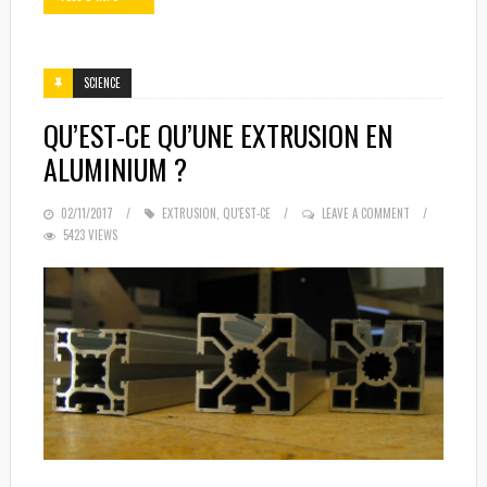
SCIENCE
QU’EST-CE QU’UNE EXTRUSION EN
ALUMINIUM ?
POSTED
02/11/2017
EXTRUSION
,
QU'EST-CE
LEAVE A COMMENT
5423 VIEWS
ON