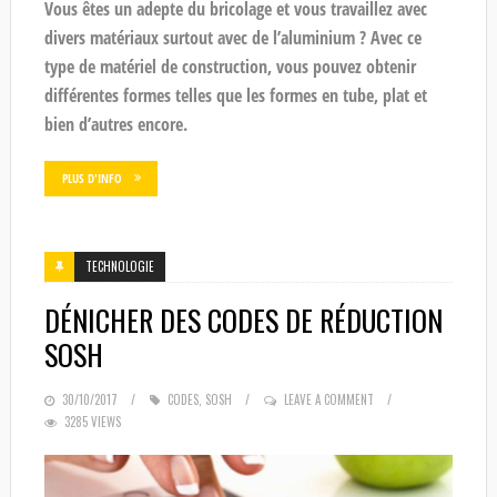
Vous êtes un adepte du bricolage et vous travaillez avec
divers matériaux surtout avec de l’aluminium ? Avec ce
type de matériel de construction, vous pouvez obtenir
différentes formes telles que les formes en tube, plat et
bien d’autres encore.
PLUS D'INFO
TECHNOLOGIE
DÉNICHER DES CODES DE RÉDUCTION
SOSH
POSTED
30/10/2017
CODES
,
SOSH
LEAVE A COMMENT
3285 VIEWS
ON