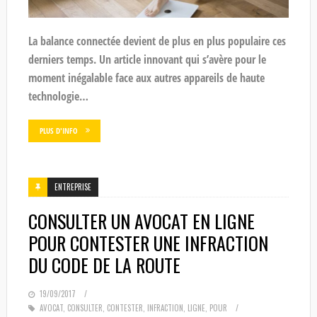
La balance connectée devient de plus en plus populaire ces
derniers temps. Un article innovant qui s’avère pour le
moment inégalable face aux autres appareils de haute
technologie…
PLUS D'INFO
ENTREPRISE
CONSULTER UN AVOCAT EN LIGNE
POUR CONTESTER UNE INFRACTION
DU CODE DE LA ROUTE
POSTED
19/09/2017
ON
AVOCAT
,
CONSULTER
,
CONTESTER
,
INFRACTION
,
LIGNE
,
POUR