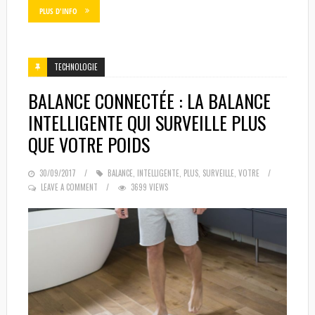
PLUS D'INFO
TECHNOLOGIE
BALANCE CONNECTÉE : LA BALANCE
INTELLIGENTE QUI SURVEILLE PLUS
QUE VOTRE POIDS
POSTED
30/09/2017
BALANCE
,
INTELLIGENTE
,
PLUS
,
SURVEILLE
,
VOTRE
ON
LEAVE A COMMENT
3699 VIEWS