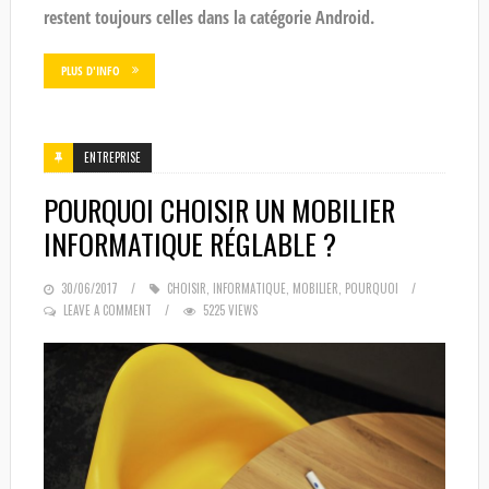
restent toujours celles dans la catégorie Android.
PLUS D'INFO
ENTREPRISE
POURQUOI CHOISIR UN MOBILIER
INFORMATIQUE RÉGLABLE ?
POSTED
30/06/2017
CHOISIR
,
INFORMATIQUE
,
MOBILIER
,
POURQUOI
ON
LEAVE A COMMENT
5225 VIEWS