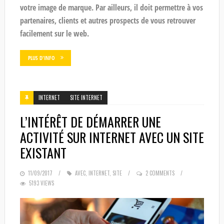
votre image de marque. Par ailleurs, il doit permettre à vos
partenaires, clients et autres prospects de vous retrouver
facilement sur le web.
PLUS D'INFO
INTERNET
SITE INTERNET
L’INTÉRÊT DE DÉMARRER UNE
ACTIVITÉ SUR INTERNET AVEC UN SITE
EXISTANT
POSTED
11/09/2017
AVEC
,
INTERNET
,
SITE
2 COMMENTS
5193 VIEWS
ON