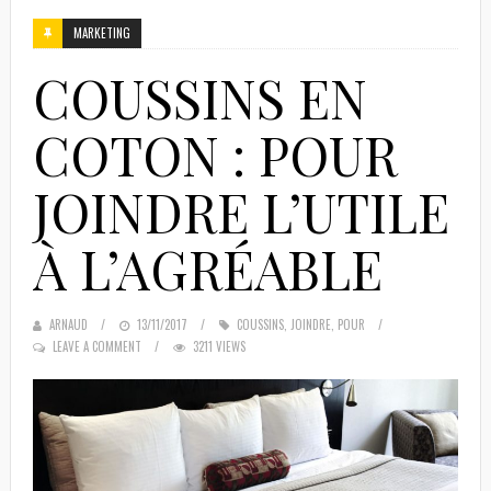
MARKETING
COUSSINS EN
COTON : POUR
JOINDRE L’UTILE
À L’AGRÉABLE
ARNAUD
POSTED
13/11/2017
COUSSINS
,
JOINDRE
,
POUR
LEAVE A COMMENT
ON
3211 VIEWS