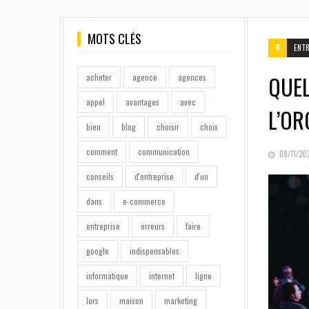
MOTS CLÉS
ENTR
QUEL
acheter
agence
agences
appel
avantages
avec
L’OR
bien
blog
choisir
choix
comment
communication
POSTED
08/11/202
ON
conseils
d'entreprise
d'un
dans
e-commerce
entreprise
erreurs
faire
google
indispensables
informatique
internet
ligne
lors
maison
marketing