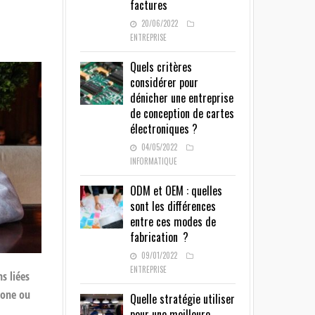
factures
20/06/2022
ENTREPRISE
Quels critères
considérer pour
dénicher une entreprise
de conception de cartes
électroniques ?
04/05/2022
INFORMATIQUE
ODM et OEM : quelles
sont les différences
entre ces modes de
fabrication ?
09/01/2022
ENTREPRISE
s liées
hone ou
Quelle stratégie utiliser
pour une meilleure