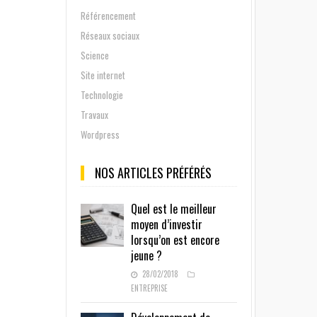
Référencement
Réseaux sociaux
Science
Site internet
Technologie
Travaux
Wordpress
NOS ARTICLES PRÉFÉRÉS
Quel est le meilleur
moyen d’investir
lorsqu’on est encore
jeune ?
28/02/2018
ENTREPRISE