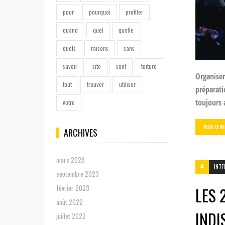
pour
pourquoi
profiter
quand
quel
quelle
quels
raisons
sans
savoir
site
sont
toiture
Organise
tout
trouver
utiliser
préparatio
toujours 
votre
PLUS D'I
ARCHIVES
mars 2026
INTE
septembre 2023
février 2023
LES 
août 2022
INDI
juillet 2022