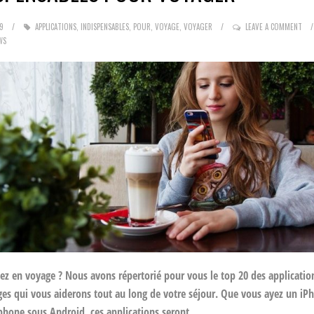
9
APPLICATIONS
,
INDISPENSABLES
,
POUR
,
VOYAGE
,
VOYAGER
LEAVE A COMMENT
WS
ez en voyage ? Nous avons répertorié pour vous le top 20 des application
es qui vous aiderons tout au long de votre séjour. Que vous ayez un iP
hone sous Android, ces applications seront