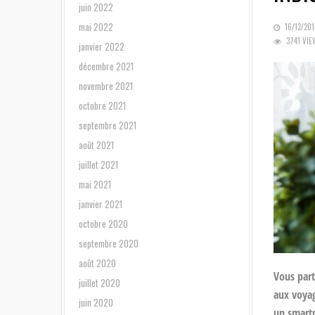
juin 2022
mai 2022
POSTED
16/12/201
3741 VIE
ON
janvier 2022
décembre 2021
novembre 2021
octobre 2021
septembre 2021
août 2021
juillet 2021
mai 2021
janvier 2021
octobre 2020
septembre 2020
août 2020
Vous part
juillet 2020
aux voyag
juin 2020
un smartp