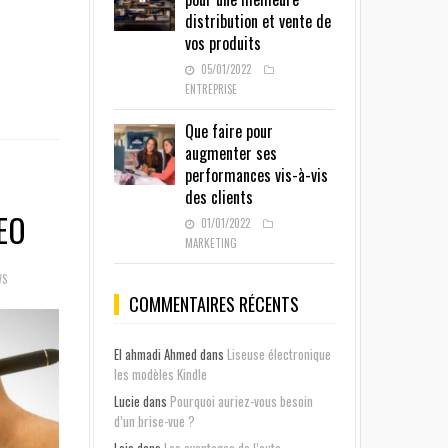
distribution et vente de
vos produits
05/01/2022
ENTREPRISE
Que faire pour
augmenter ses
performances vis-à-vis
des clients
EO
01/01/2022
MARKETING
WS
COMMENTAIRES RÉCENTS
El ahmadi Ahmed
dans
Liseuse électronique
les modèles Kindle
Lucie
dans
Pourquoi auriez-vous besoin
d’un brise-vue ?