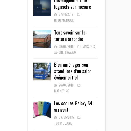
Développement de
logiciels sur mesure
27/10/2019
INFORMATIQUE
Tout savoir sur la
toiture arrondie
29/05/2018
MAISON &
JARDIN
,
TRAVAUX
Bien aménager son
stand lors d’un salon
événementiel
26/04/2018
MARKETING
Les coques Galaxy S4
arrivent
07/05/2015
TECHNOLOGIE