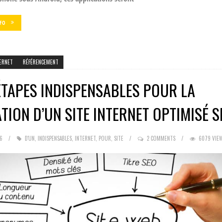
NFO
ERNET
RÉFÉRENCEMENT
ÉTAPES INDISPENSABLES POUR LA
TION D’UN SITE INTERNET OPTIMISÉ S
6
D'UN
,
INDISPENSABLES
,
INTERNET
,
POUR
,
SITE
2 COMMENTS
6079 VIE