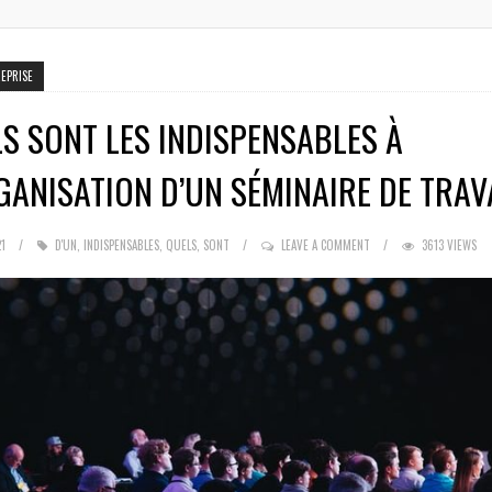
EPRISE
S SONT LES INDISPENSABLES À
GANISATION D’UN SÉMINAIRE DE TRAV
1
D'UN
,
INDISPENSABLES
,
QUELS
,
SONT
LEAVE A COMMENT
3613 VIEWS