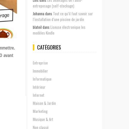
Lois
dans
Les avantages de l’auto-
entreposage (self-stockage)
Johanna
dans
Tout ce qu’il faut savoir sur
l’installation d’une piscine de jardin
blateil
dans
Liseuse électronique les
modèles Kindle
CATÉGORIES
ommettre.
EO avant
Entreprise
Immobilier
Informatique
Intérieur
Internet
Maison & Jardin
Marketing
Musique & Art
Non classé