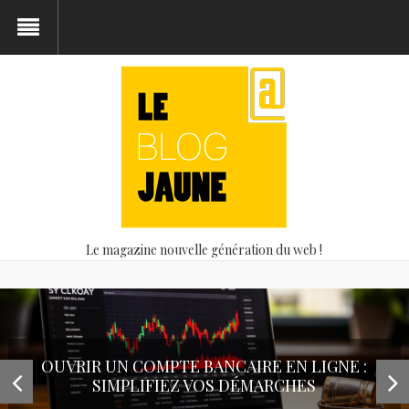
Le magazine nouvelle génération du web !
LA DÉMATÉRIALISATION DU TICKET DE
SIMPLIFIEZ VOTRE COMPTABILITÉ GRÂCE À
OUVRIR UN COMPTE BANCAIRE EN LIGNE :
ACHAT VOITURE OCCASION LEBONCOIN :
FOCUS SUR OU ACHETER VOITURE
CAISSE, UNE SOLUTION PLUS
LA DÉMATÉRIALISATION DES FACTURES
SIMPLIFIEZ VOS DÉMARCHES
LA BONNE MÉTHODE
OCCASION
ÉCOLOGIQUE?
LES SERVICES DE L’ENTREPRISE