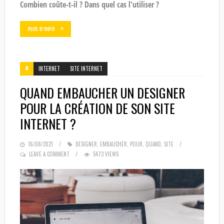
Combien coûte-t-il ? Dans quel cas l'utiliser ?
PLUS D'INFO
INTERNET
SITE INTERNET
QUAND EMBAUCHER UN DESIGNER
POUR LA CRÉATION DE SON SITE
INTERNET ?
POSTED
16/08/2021
DESIGNER
,
EMBAUCHER
,
POUR
,
QUAND
,
SITE
ON
LEAVE A COMMENT
5473 VIEWS