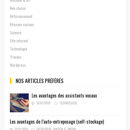
Non classé
Référencement
Réseaux sociaux
Science
Site internet
Technologie
Travaux
Wordpress
NOS ARTICLES PRÉFÉRÉS
Les avantages des assistants vocaux
18/01/2019
TECHNOLOGIE
Les avantages de l’auto-entreposage (self-stockage)
12/11/2019
ENTREPRISE
,
MAISON & JARDIN