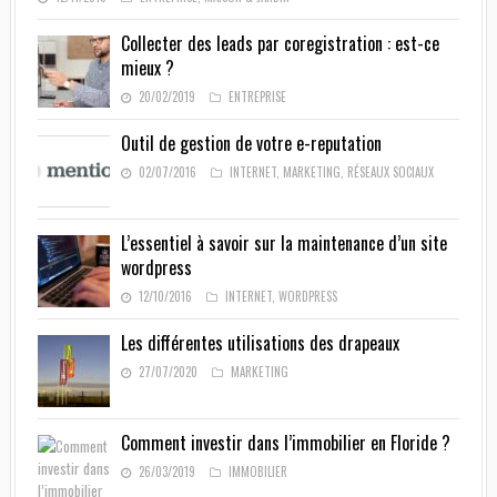
Collecter des leads par coregistration : est-ce
mieux ?
20/02/2019
ENTREPRISE
Outil de gestion de votre e-reputation
02/07/2016
INTERNET
,
MARKETING
,
RÉSEAUX SOCIAUX
L’essentiel à savoir sur la maintenance d’un site
wordpress
12/10/2016
INTERNET
,
WORDPRESS
Les différentes utilisations des drapeaux
27/07/2020
MARKETING
Comment investir dans l’immobilier en Floride ?
26/03/2019
IMMOBILIER