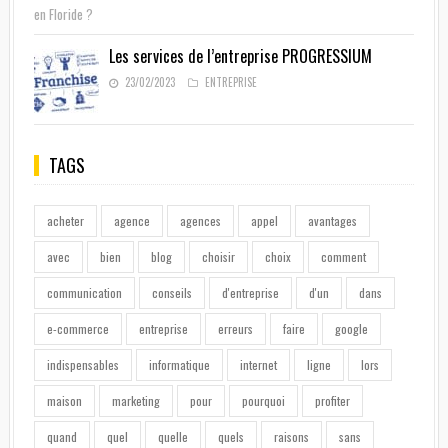
Les services de l’entreprise PROGRESSIUM
23/02/2023
ENTREPRISE
TAGS
acheter
agence
agences
appel
avantages
avec
bien
blog
choisir
choix
comment
communication
conseils
d'entreprise
d'un
dans
e-commerce
entreprise
erreurs
faire
google
indispensables
informatique
internet
ligne
lors
maison
marketing
pour
pourquoi
profiter
quand
quel
quelle
quels
raisons
sans