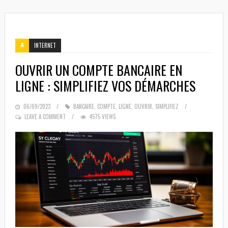
INTERNET
OUVRIR UN COMPTE BANCAIRE EN
LIGNE : SIMPLIFIEZ VOS DÉMARCHES
POSTED
06/09/2023
BANCAIRE
,
COMPTE
,
LIGNE
,
OUVRIR
,
SIMPLIFIEZ
ON
LEAVE A COMMENT
4575 VIEWS