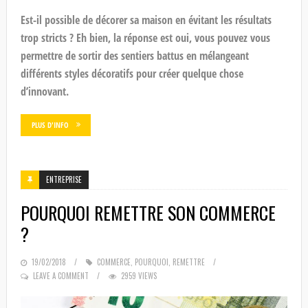
Est-il possible de décorer sa maison en évitant les résultats
trop stricts ? Eh bien, la réponse est oui, vous pouvez vous
permettre de sortir des sentiers battus en mélangeant
différents styles décoratifs pour créer quelque chose
d’innovant.
PLUS D'INFO
ENTREPRISE
POURQUOI REMETTRE SON COMMERCE
?
POSTED
19/02/2018
COMMERCE
,
POURQUOI
,
REMETTRE
ON
LEAVE A COMMENT
2959 VIEWS