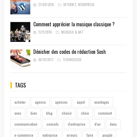
27/09/2016
INTERNET
,
WORDPRESS
Comment apprécier la musique classique ?
11/11/2016
MUSIQUE & ART
Dénicher des codes de réduction Sosh
30/10/2017
TECHNOLOGIE
TAGS
acheter
agence
agences
appel
avantages
avec
bien
blog
choisir
choix
comment
communication
conseils
d'entreprise
d'un
dans
e-commerce
entreprise
erreurs
faire
google