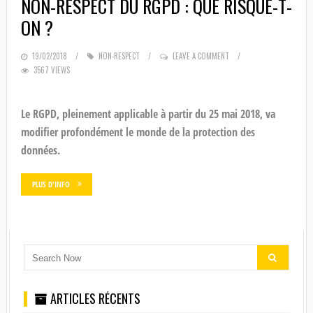
NON-RESPECT DU RGPD : QUE RISQUE-T-
ON ?
POSTED
19/02/2018
NON-RESPECT
LEAVE A COMMENT
3567 VIEWS
ON
Le RGPD, pleinement applicable à partir du 25 mai 2018, va
modifier profondément le monde de la protection des
données.
PLUS D'INFO
ARTICLES RÉCENTS