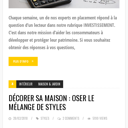
Chaque semaine, un de nos experts en placement répond à la
question d’un lecteur dans notre rubrique INVESTISSEMENT.
C’est dans notre mission d’aider les consommateurs à
développer et protéger leur patrimoine. Si vous souhaitez
obtenir des réponses à vos questions,
PLUS D'INFO
INTÉRIEUR
MAISON & JARDIN
DÉCORER SA MAISON : OSER LE
MÉLANGE DE STYLES
POSTED
28/02/2018
STYLES
2 COMMENTS
5199 VIEWS
ON