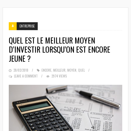
ENTREPRISE
QUEL EST LE MEILLEUR MOYEN
D’INVESTIR LORSQU’ON EST ENCORE
JEUNE ?
POSTED
28/02/2018
ENCORE
,
MEILLEUR
,
MOYEN
,
QUEL
ON
LEAVE A COMMENT
2974 VIEWS