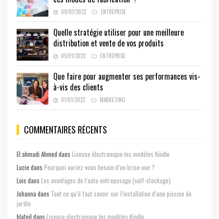
09/01/2022
ENTREPRISE
Quelle stratégie utiliser pour une meilleure
distribution et vente de vos produits
05/01/2022
ENTREPRISE
Que faire pour augmenter ses performances vis-
à-vis des clients
01/01/2022
MARKETING
COMMENTAIRES RÉCENTS
El ahmadi Ahmed
dans
Liseuse électronique les modèles Kindle
Lucie
dans
Pourquoi auriez-vous besoin d’un brise-vue ?
Lois
dans
Les avantages de l’auto-entreposage (self-stockage)
Johanna
dans
Tout ce qu’il faut savoir sur l’installation d’une piscine de
jardin
blateil
dans
Liseuse électronique les modèles Kindle