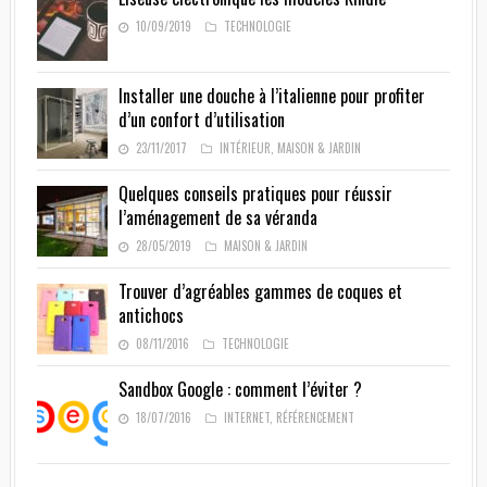
10/09/2019
TECHNOLOGIE
Installer une douche à l’italienne pour profiter
d’un confort d’utilisation
23/11/2017
INTÉRIEUR
,
MAISON & JARDIN
Quelques conseils pratiques pour réussir
l’aménagement de sa véranda
28/05/2019
MAISON & JARDIN
Trouver d’agréables gammes de coques et
antichocs
08/11/2016
TECHNOLOGIE
Sandbox Google : comment l’éviter ?
18/07/2016
INTERNET
,
RÉFÉRENCEMENT