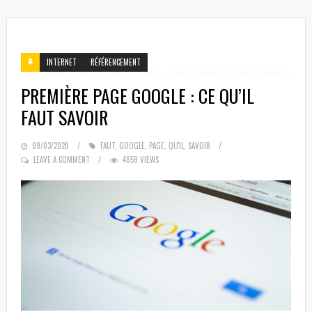
INTERNET
RÉFÉRENCEMENT
PREMIÈRE PAGE GOOGLE : CE QU’IL
FAUT SAVOIR
POSTED
09/03/2020
FAUT
,
GOOGLE
,
PAGE
,
QU'IL
,
SAVOIR
ON
LEAVE A COMMENT
4859 VIEWS