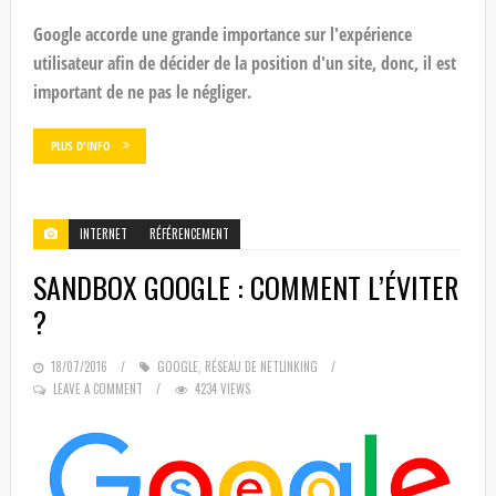
Google accorde une grande importance sur l'expérience
utilisateur afin de décider de la position d'un site, donc, il est
important de ne pas le négliger.
PLUS D'INFO
INTERNET
RÉFÉRENCEMENT
SANDBOX GOOGLE : COMMENT L’ÉVITER
?
POSTED
18/07/2016
GOOGLE
,
RÉSEAU DE NETLINKING
ON
LEAVE A COMMENT
4234 VIEWS