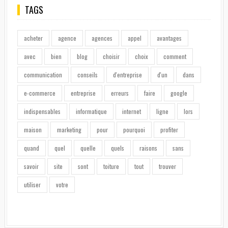
TAGS
acheter
agence
agences
appel
avantages
avec
bien
blog
choisir
choix
comment
communication
conseils
d'entreprise
d'un
dans
e-commerce
entreprise
erreurs
faire
google
indispensables
informatique
internet
ligne
lors
maison
marketing
pour
pourquoi
profiter
quand
quel
quelle
quels
raisons
sans
savoir
site
sont
toiture
tout
trouver
utiliser
votre