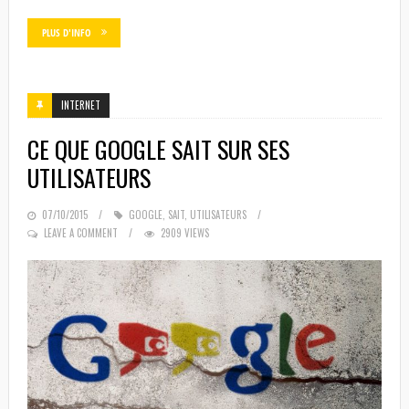
PLUS D'INFO
INTERNET
CE QUE GOOGLE SAIT SUR SES
UTILISATEURS
POSTED
07/10/2015
GOOGLE
,
SAIT
,
UTILISATEURS
ON
LEAVE A COMMENT
2909 VIEWS