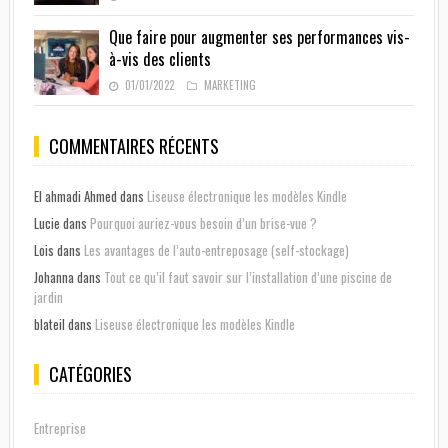
Que faire pour augmenter ses performances vis-
à-vis des clients
01/01/2022
MARKETING
COMMENTAIRES RÉCENTS
El ahmadi Ahmed
dans
Liseuse électronique les modèles Kindle
Lucie
dans
Pourquoi auriez-vous besoin d’un brise-vue ?
Lois
dans
Les avantages de l’auto-entreposage (self-stockage)
Johanna
dans
Tout ce qu’il faut savoir sur l’installation d’une piscine de
jardin
blateil
dans
Liseuse électronique les modèles Kindle
CATÉGORIES
Entreprise