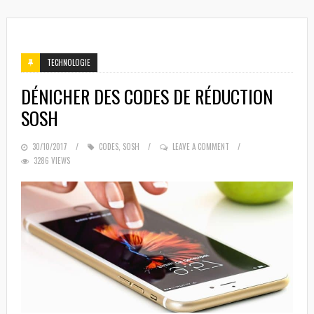
TECHNOLOGIE
DÉNICHER DES CODES DE RÉDUCTION
SOSH
POSTED
30/10/2017
CODES
,
SOSH
LEAVE A COMMENT
3286 VIEWS
ON