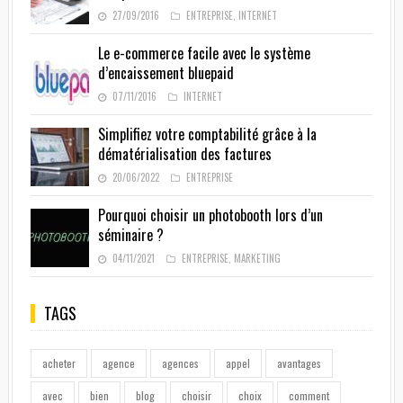
27/09/2016
ENTREPRISE
,
INTERNET
Le e-commerce facile avec le système
d’encaissement bluepaid
07/11/2016
INTERNET
Simplifiez votre comptabilité grâce à la
dématérialisation des factures
20/06/2022
ENTREPRISE
Pourquoi choisir un photobooth lors d’un
séminaire ?
04/11/2021
ENTREPRISE
,
MARKETING
TAGS
acheter
agence
agences
appel
avantages
avec
bien
blog
choisir
choix
comment