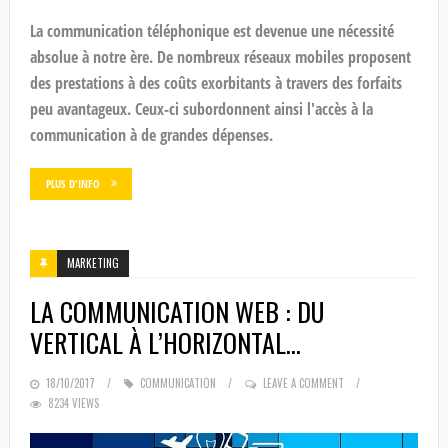
La communication téléphonique est devenue une nécessité
absolue à notre ère. De nombreux réseaux mobiles proposent
des prestations à des coûts exorbitants à travers des forfaits
peu avantageux. Ceux-ci subordonnent ainsi l'accès à la
communication à de grandes dépenses.
PLUS D'INFO
MARKETING
LA COMMUNICATION WEB : DU
VERTICAL À L’HORIZONTAL…
POSTED
18/10/2017
COMMUNICATION
LEAVE A COMMENT
8234 VIEWS
ON