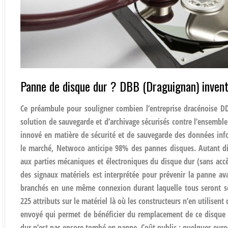
Panne de disque dur ? DBB (Draguignan) invent
Ce préambule pour souligner combien l’entreprise dracénoise D
solution de sauvegarde et d’archivage sécurisés contre l’ensemble
innové en matière de sécurité et de sauvegarde des données info
le marché, Netwoco anticipe 98% des pannes disques. Autant dir
aux parties mécaniques et électroniques du disque dur (sans acc
des signaux matériels est interprétée pour prévenir la panne avan
branchés en une même connexion durant laquelle tous seront sca
225 attributs sur le matériel là où les constructeurs n’en utilisent 
envoyé qui permet de bénéficier du remplacement de ce disque d
dur n’est pas encore tombé en panne. Coût public : quelques euro