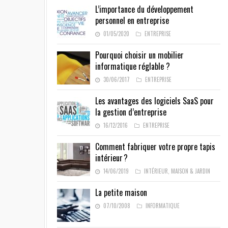
L’importance du développement
personnel en entreprise
01/05/2020
ENTREPRISE
Pourquoi choisir un mobilier
informatique réglable ?
30/06/2017
ENTREPRISE
Les avantages des logiciels SaaS pour
la gestion d’entreprise
16/12/2016
ENTREPRISE
Comment fabriquer votre propre tapis
intérieur ?
14/06/2019
INTÉRIEUR
,
MAISON & JARDIN
La petite maison
07/10/2008
INFORMATIQUE