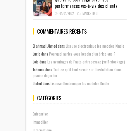
performances vis-à-vis des clients
01/01/2022
MARKETING
COMMENTAIRES RÉCENTS
El ahmadi Ahmed
dans
Liseuse électronique les modèles Kindle
Lucie
dans
Pourquoi auriez-vous besoin d’un brise-vue ?
Lois
dans
Les avantages de l’auto-entreposage (self-stockage)
Johanna
dans
Tout ce qu’il faut savoir sur l’installation d’une
piscine de jardin
blateil
dans
Liseuse électronique les modèles Kindle
CATÉGORIES
Entreprise
Immobilier
Informatique