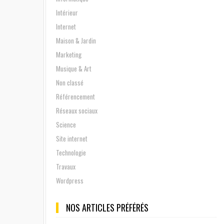
Intérieur
Internet
Maison & Jardin
Marketing
Musique & Art
Non classé
Référencement
Réseaux sociaux
Science
Site internet
Technologie
Travaux
Wordpress
NOS ARTICLES PRÉFÉRÉS