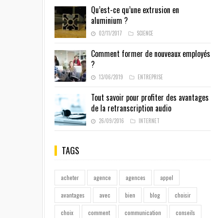
Qu’est-ce qu’une extrusion en
aluminium ?
02/11/2017
SCIENCE
Comment former de nouveaux employés
?
13/06/2019
ENTREPRISE
Tout savoir pour profiter des avantages
de la retranscription audio
26/09/2016
INTERNET
TAGS
acheter
agence
agences
appel
avantages
avec
bien
blog
choisir
choix
comment
communication
conseils