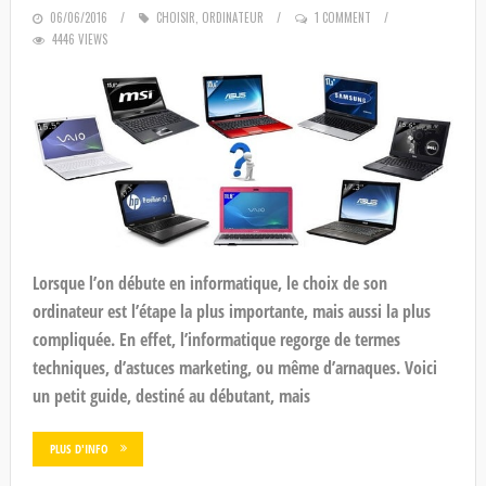
POSTED
06/06/2016
CHOISIR
,
ORDINATEUR
1 COMMENT
4446 VIEWS
ON
Lorsque l’on débute en informatique, le choix de son
ordinateur est l’étape la plus importante, mais aussi la plus
compliquée. En effet, l’informatique regorge de termes
techniques, d’astuces marketing, ou même d’arnaques. Voici
un petit guide, destiné au débutant, mais
PLUS D'INFO