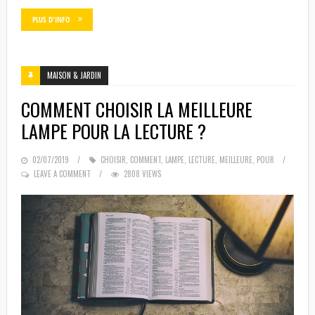
PLUS D'INFO
MAISON & JARDIN
COMMENT CHOISIR LA MEILLEURE
LAMPE POUR LA LECTURE ?
POSTED
02/07/2019
CHOISIR
,
COMMENT
,
LAMPE
,
LECTURE
,
MEILLEURE
,
POUR
ON
LEAVE A COMMENT
2808 VIEWS