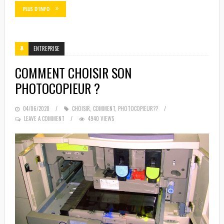
PLUS D'INFO
ENTREPRISE
COMMENT CHOISIR SON
PHOTOCOPIEUR ?
POSTED
04/06/2020
CHOISIR
,
COMMENT
,
PHOTOCOPIEUR??
ON
LEAVE A COMMENT
4940 VIEWS