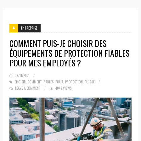
ENTREPRISE
COMMENT PUIS-JE CHOISIR DES
ÉQUIPEMENTS DE PROTECTION FIABLES
POUR MES EMPLOYÉS ?
POSTED
07/11/2021
ON
CHOISIR
,
COMMENT
,
FIABLES
,
POUR
,
PROTECTION
,
PUIS-JE
LEAVE A COMMENT
4042 VIEWS