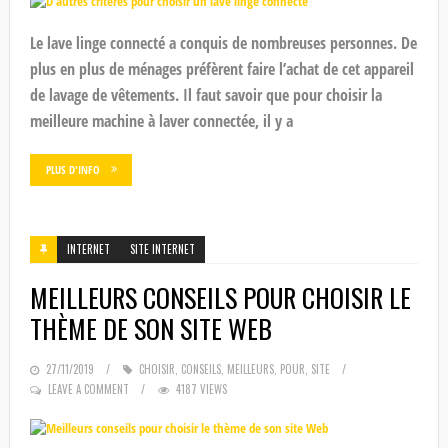
Le lave linge connecté a conquis de nombreuses personnes. De
plus en plus de ménages préfèrent faire l’achat de cet appareil
de lavage de vêtements. Il faut savoir que pour choisir la
meilleure machine à laver connectée, il y a
PLUS D'INFO
INTERNET
SITE INTERNET
MEILLEURS CONSEILS POUR CHOISIR LE
THÈME DE SON SITE WEB
POSTED
27/11/2019
CHOISIR
,
CONSEILS
,
MEILLEURS
,
POUR
,
SITE
ON
LEAVE A COMMENT
4187 VIEWS