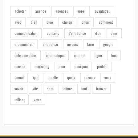
acheter
agence
agences
appel
avantages
avec
bien
blog
choisir
choix
comment
communication
conseils
d'entreprise
d'un
dans
e-commerce
entreprise
erreurs
faire
google
indispensables
informatique
internet
ligne
lors
maison
marketing
pour
pourquoi
profiter
quand
quel
quelle
quels
raisons
sans
savoir
site
sont
toiture
tout
trouver
utiliser
votre