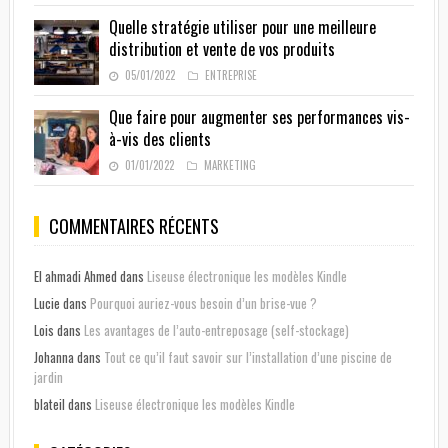
Quelle stratégie utiliser pour une meilleure
distribution et vente de vos produits
05/01/2022
ENTREPRISE
Que faire pour augmenter ses performances vis-
à-vis des clients
01/01/2022
MARKETING
COMMENTAIRES RÉCENTS
El ahmadi Ahmed
dans
Liseuse électronique les modèles Kindle
Lucie
dans
Pourquoi auriez-vous besoin d’un brise-vue ?
Lois
dans
Les avantages de l’auto-entreposage (self-stockage)
Johanna
dans
Tout ce qu’il faut savoir sur l’installation d’une piscine de
jardin
blateil
dans
Liseuse électronique les modèles Kindle