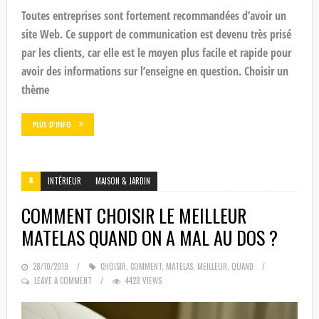
Toutes entreprises sont fortement recommandées d’avoir un
site Web. Ce support de communication est devenu très prisé
par les clients, car elle est le moyen plus facile et rapide pour
avoir des informations sur l’enseigne en question. Choisir un
thème
PLUS D'INFO
INTÉRIEUR
MAISON & JARDIN
COMMENT CHOISIR LE MEILLEUR
MATELAS QUAND ON A MAL AU DOS ?
POSTED
28/10/2019
CHOISIR
,
COMMENT
,
MATELAS
,
MEILLEUR
,
QUAND
ON
LEAVE A COMMENT
4428 VIEWS