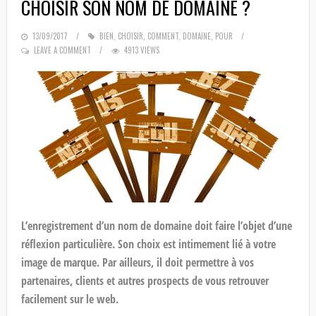
CHOISIR SON NOM DE DOMAINE ?
POSTED
13/09/2017
BIEN
,
CHOISIR
,
COMMENT
,
DOMAINE
,
POUR
ON
LEAVE A COMMENT
4913 VIEWS
L’enregistrement d’un nom de domaine doit faire l’objet d’une
réflexion particulière. Son choix est intimement lié à votre
image de marque. Par ailleurs, il doit permettre à vos
partenaires, clients et autres prospects de vous retrouver
facilement sur le web.