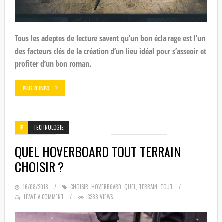
Tous les adeptes de lecture savent qu’un bon éclairage est l’un
des facteurs clés de la création d’un lieu idéal pour s’asseoir et
profiter d’un bon roman.
PLUS D'INFO
TECHNOLOGIE
QUEL HOVERBOARD TOUT TERRAIN
CHOISIR ?
POSTED
16/08/2018
CHOISIR
,
HOVERBOARD
,
QUEL
,
TERRAIN
,
TOUT
ON
LEAVE A COMMENT
3388 VIEWS