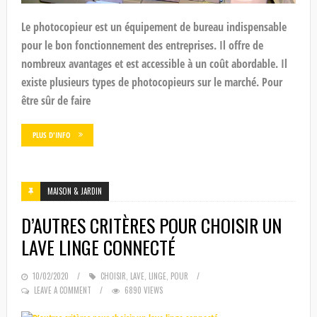
Le photocopieur est un équipement de bureau indispensable
pour le bon fonctionnement des entreprises. Il offre de
nombreux avantages et est accessible à un coût abordable. Il
existe plusieurs types de photocopieurs sur le marché. Pour
être sûr de faire
PLUS D'INFO
MAISON & JARDIN
D’AUTRES CRITÈRES POUR CHOISIR UN
LAVE LINGE CONNECTÉ
POSTED
10/02/2020
CHOISIR
,
LAVE
,
LINGE
,
POUR
ON
LEAVE A COMMENT
6890 VIEWS