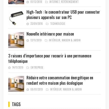
01/12/2018
INTERNET
,
RÉFÉRENCEMENT
High-Tech : le concentrateur USB pour connecter
plusieurs appareils sur son PC
23/09/2016
TECHNOLOGIE
Nouvelle intérieure pour maison
12/11/2019
INTÉRIEUR
,
MAISON & JARDIN
3 raisons d’importance pour recourir à une permanence
téléphonique
14/11/2019
ENTREPRISE
Réduire votre consommation énergétique en
rendant votre maison plus écologique
08/01/2019
INTÉRIEUR
,
MAISON & JARDIN
TAGS