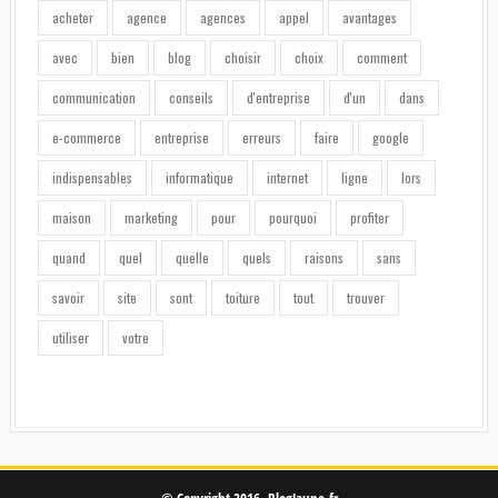
acheter
agence
agences
appel
avantages
avec
bien
blog
choisir
choix
comment
communication
conseils
d'entreprise
d'un
dans
e-commerce
entreprise
erreurs
faire
google
indispensables
informatique
internet
ligne
lors
maison
marketing
pour
pourquoi
profiter
quand
quel
quelle
quels
raisons
sans
savoir
site
sont
toiture
tout
trouver
utiliser
votre
© Copyright 2016. BlogJaune.fr