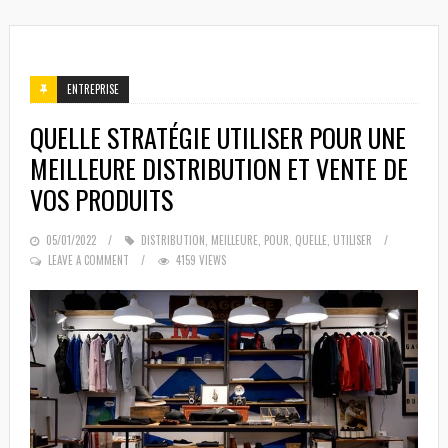
ENTREPRISE
QUELLE STRATÉGIE UTILISER POUR UNE
MEILLEURE DISTRIBUTION ET VENTE DE
VOS PRODUITS
POSTED
05/01/2022
DISTRIBUTION
,
MEILLEURE
,
POUR
,
QUELLE
,
UTILISER
ON
LEAVE A COMMENT
4159 VIEWS