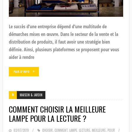
Le succès d’une entreprise dépend d’une multitude de
démarches mises en œuvre. Dans le secteur de la vente et la
distribution de produits, il faut avoir une stratégie bien
définie. Ainsi, plusieurs plateformes se proposent pour vous
aider à rendre
PLUS D'INFO
MAISON & JARDIN
COMMENT CHOISIR LA MEILLEURE
LAMPE POUR LA LECTURE ?
POSTED
02/07/2019
CHOISIR
,
COMMENT
,
LAMPE
,
LECTURE
,
MEILLEURE
,
POUR