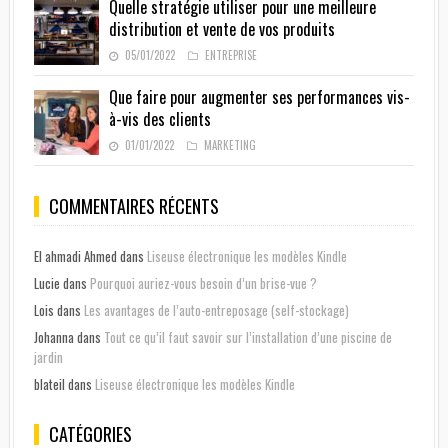
Quelle stratégie utiliser pour une meilleure
distribution et vente de vos produits
05/01/2022
ENTREPRISE
Que faire pour augmenter ses performances vis-
à-vis des clients
01/01/2022
MARKETING
COMMENTAIRES RÉCENTS
El ahmadi Ahmed
dans
Liseuse électronique les modèles Kindle
Lucie
dans
Pourquoi auriez-vous besoin d’un brise-vue ?
Lois
dans
Les avantages de l’auto-entreposage (self-stockage)
Johanna
dans
Tout ce qu’il faut savoir sur l’installation d’une piscine de
jardin
blateil
dans
Liseuse électronique les modèles Kindle
CATÉGORIES