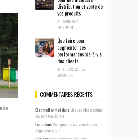
distribution et vente de
vos produits
05/01/2022
ENTREPRISE
Que faire pour
augmenter ses
performances vis-à-vis
des clients
01/01/2022
MARKETING
COMMENTAIRES RÉCENTS
e de
El ahmadi Ahmed
dans
Liseuse électronique
les modèles Kindle
Lucie
dans
Pourquoi auriez-vous besoin
d’un brise-vue ?