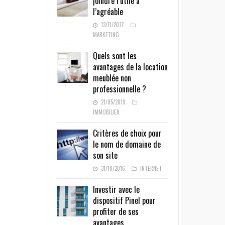
joindre l’utile à
l’agréable
13/11/2017
MARKETING
Quels sont les
avantages de la location
meublée non
professionnelle ?
21/05/2019
IMMOBILIER
Critères de choix pour
le nom de domaine de
son site
31/10/2016
INTERNET
Investir avec le
dispositif Pinel pour
profiter de ses
avantages