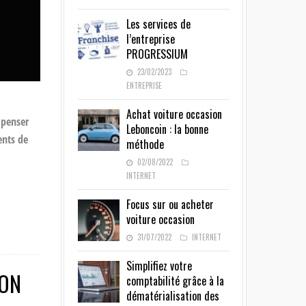
Les services de
l’entreprise
PROGRESSIUM
23/02/2023
ENTREPRISE
Achat voiture occasion
 penser
Leboncoin : la bonne
ents de
méthode
02/08/2022
INTERNET
Focus sur ou acheter
voiture occasion
31/07/2022
INTERNET
Simplifiez votre
ION
comptabilité grâce à la
dématérialisation des