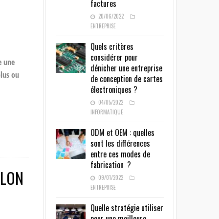
factures
20/06/2022
ENTREPRISE
Quels critères
considérer pour
e une
dénicher une entreprise
plus ou
de conception de cartes
électroniques ?
04/05/2022
INFORMATIQUE
ODM et OEM : quelles
sont les différences
entre ces modes de
fabrication ?
ALON
09/01/2022
ENTREPRISE
Quelle stratégie utiliser
pour une meilleure