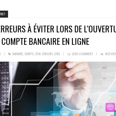
RNET
ERREURS À ÉVITER LORS DE L’OUVERT
 COMPTE BANCAIRE EN LIGNE
6
BANCAIRE
,
COMPTE
,
D'UN
,
ERREURS
,
LORS
LEAVE A COMMENT
4631 VIE