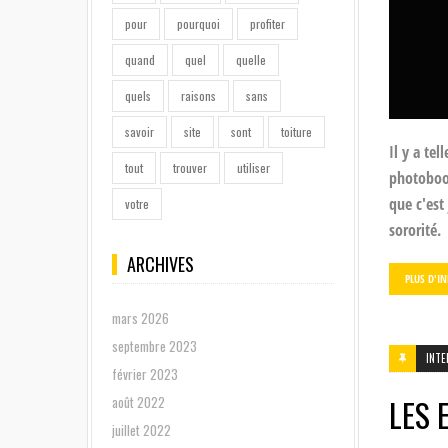
pour
pourquoi
profiter
quand
quel
quelle
quels
raisons
sans
savoir
site
sont
toiture
Il y a te
tout
trouver
utiliser
photoboo
que c'est
votre
sororité.
ARCHIVES
PLUS D'I
mars 2026
septembre 2023
INTE
février 2023
LES 
août 2022
juillet 2022