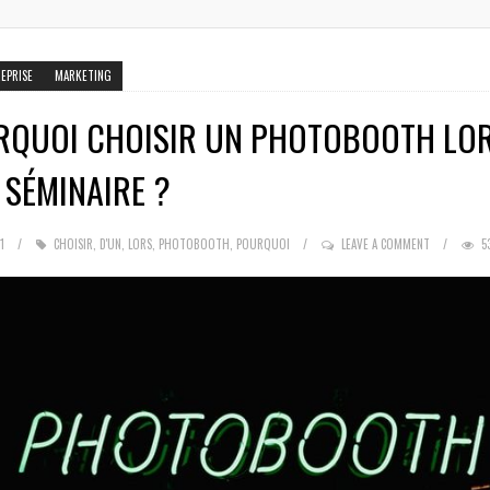
EPRISE
MARKETING
RQUOI CHOISIR UN PHOTOBOOTH LO
 SÉMINAIRE ?
1
CHOISIR
,
D'UN
,
LORS
,
PHOTOBOOTH
,
POURQUOI
LEAVE A COMMENT
53