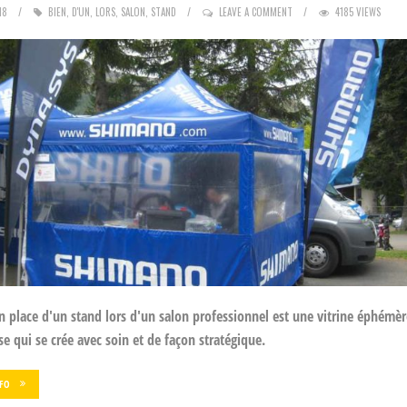
18
BIEN
,
D'UN
,
LORS
,
SALON
,
STAND
LEAVE A COMMENT
4185 VIEWS
n place d'un stand lors d'un salon professionnel est une vitrine éphémèr
ise qui se crée avec soin et de façon stratégique.
NFO