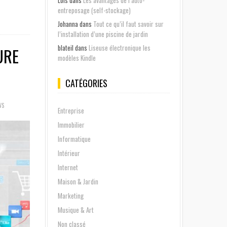
Lois
dans
Les avantages de l’auto-
entreposage (self-stockage)
Johanna
dans
Tout ce qu’il faut savoir sur
l’installation d’une piscine de jardin
blateil
dans
Liseuse électronique les
URE
modèles Kindle
CATÉGORIES
WS
Entreprise
Immobilier
Informatique
Intérieur
Internet
Maison & Jardin
Marketing
Musique & Art
Non classé