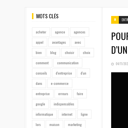
MOTS CLÉS
ENTR
POU
acheter
agence
agences
appel
avantages
avec
D’UN
bien
blog
choisir
choix
comment
communication
POSTED
04/11/202
ON
conseils
d'entreprise
d'un
dans
e-commerce
entreprise
erreurs
faire
google
indispensables
informatique
internet
ligne
lors
maison
marketing