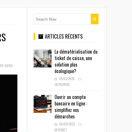
RS
ARTICLES RÉCENTS
La dématérialisation du
ticket de caisse, une
solution plus
19 VIEWS
écologique?
05/03/2026
ENTREPRISE
Ouvrir un compte
bancaire en ligne :
simplifiez vos
démarches
06/09/2023
INTERNET