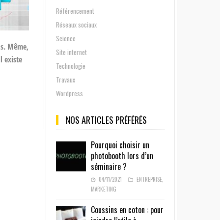
Référencement
Réseaux sociaux
Science
ois. Même,
Site internet
l existe
Technologie
Travaux
Wordpress
NOS ARTICLES PRÉFÉRÉS
Pourquoi choisir un
photobooth lors d’un
séminaire ?
04/11/2021
ENTREPRISE
,
MARKETING
Coussins en coton : pour