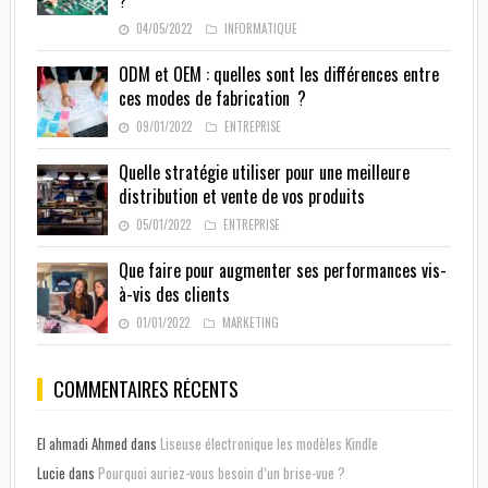
?
04/05/2022
INFORMATIQUE
ODM et OEM : quelles sont les différences entre
ces modes de fabrication ?
09/01/2022
ENTREPRISE
Quelle stratégie utiliser pour une meilleure
distribution et vente de vos produits
05/01/2022
ENTREPRISE
Que faire pour augmenter ses performances vis-
à-vis des clients
01/01/2022
MARKETING
COMMENTAIRES RÉCENTS
El ahmadi Ahmed
dans
Liseuse électronique les modèles Kindle
Lucie
dans
Pourquoi auriez-vous besoin d’un brise-vue ?