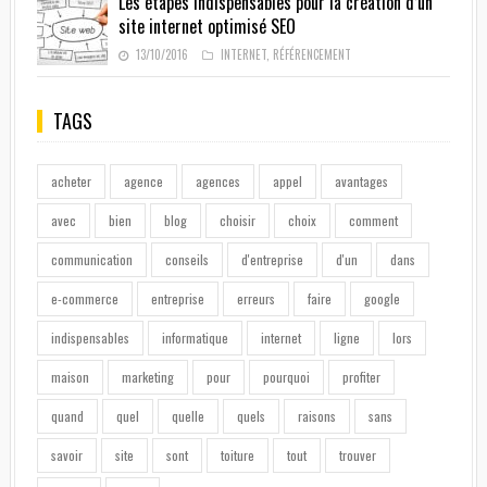
Les étapes indispensables pour la création d’un
site internet optimisé SEO
13/10/2016
INTERNET
,
RÉFÉRENCEMENT
TAGS
acheter
agence
agences
appel
avantages
avec
bien
blog
choisir
choix
comment
communication
conseils
d'entreprise
d'un
dans
e-commerce
entreprise
erreurs
faire
google
indispensables
informatique
internet
ligne
lors
maison
marketing
pour
pourquoi
profiter
quand
quel
quelle
quels
raisons
sans
savoir
site
sont
toiture
tout
trouver