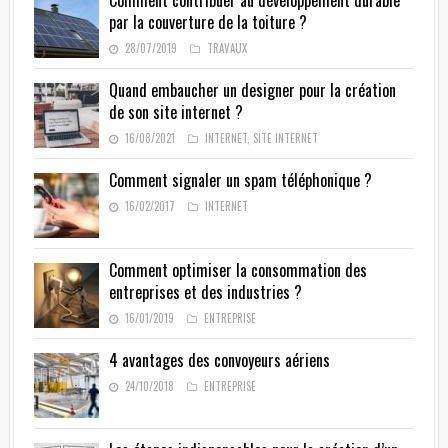
Comment contribuer au développement durable
par la couverture de la toiture ?
28/07/2019
TRAVAUX
Quand embaucher un designer pour la création
de son site internet ?
16/08/2021
INTERNET
,
SITE INTERNET
Comment signaler un spam téléphonique ?
16/02/2017
INTERNET
Comment optimiser la consommation des
entreprises et des industries ?
16/01/2019
ENTREPRISE
4 avantages des convoyeurs aériens
24/10/2018
ENTREPRISE