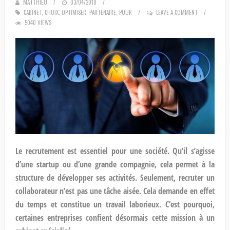
MATTHIEU
POSTED
03/04/2018
CABINET
,
CHOIX
,
OPTIMISER
ON
,
PARTENAIRE
,
POUR
LEAVE A COMMENT
5040 VIEWS
Le recrutement est essentiel pour une société. Qu’il s’agisse
d’une startup ou d’une grande compagnie, cela permet à la
structure de développer ses activités. Seulement, recruter un
collaborateur n’est pas une tâche aisée. Cela demande en effet
du temps et constitue un travail laborieux. C’est pourquoi,
certaines entreprises confient désormais cette mission à un