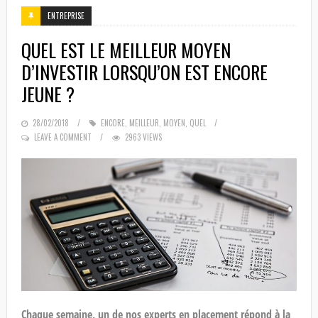
ENTREPRISE
QUEL EST LE MEILLEUR MOYEN
D’INVESTIR LORSQU’ON EST ENCORE
JEUNE ?
POSTED
28/02/2018
ENCORE
,
MEILLEUR
,
MOYEN
,
QUEL
ON
LEAVE A COMMENT
2963 VIEWS
Chaque semaine, un de nos experts en placement répond à la