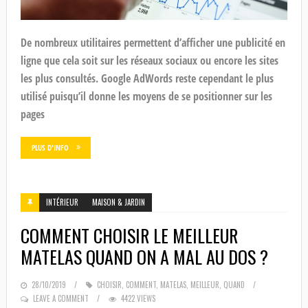
De nombreux utilitaires permettent d’afficher une publicité en
ligne que cela soit sur les réseaux sociaux ou encore les sites
les plus consultés. Google AdWords reste cependant le plus
utilisé puisqu’il donne les moyens de se positionner sur les
pages
PLUS D'INFO
INTÉRIEUR
MAISON & JARDIN
COMMENT CHOISIR LE MEILLEUR
MATELAS QUAND ON A MAL AU DOS ?
POSTED
28/10/2019
CHOISIR
,
COMMENT
,
MATELAS
,
MEILLEUR
,
QUAND
ON
LEAVE A COMMENT
4422 VIEWS