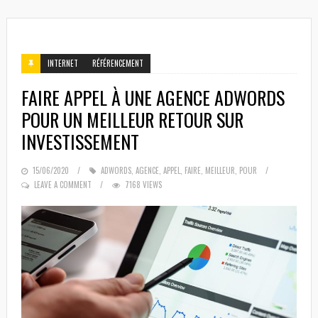
INTERNET
RÉFÉRENCEMENT
FAIRE APPEL À UNE AGENCE ADWORDS
POUR UN MEILLEUR RETOUR SUR
INVESTISSEMENT
POSTED
15/06/2020
ADWORDS
,
AGENCE
,
APPEL
,
FAIRE
,
MEILLEUR
,
POUR
ON
LEAVE A COMMENT
7168 VIEWS