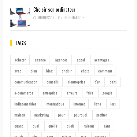
Choisir son ordinateur
06/06/2016
INFORMATIQUE
TAGS
acheter
agence
agences
appel
avantages
avec
bien
blog
choisir
choix
comment
communication
conseils
d'entreprise
d'un
dans
e-commerce
entreprise
erreurs
faire
google
indispensables
informatique
internet
ligne
lors
maison
marketing
pour
pourquoi
profiter
quand
quel
quelle
quels
raisons
sans
savoir
site
sont
toiture
tout
trouver