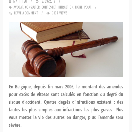
MATTHIEU
POSTED
19/09/2017
AVOCAT
,
CONSULTER
,
ON
CONTESTER
,
INFRACTION
,
LIGNE
,
POUR
LEAVE A COMMENT
3307 VIEWS
En Belgique, depuis fin mars 2006, le montant des amendes
pour excès de vitesse sont calculés en fonction du degré du
risque d’accident. Quatre degrés d’infractions existent : des
fautes les plus simples aux infractions les plus graves. Plus
vous mettez la vie des autres en danger, plus l’amende sera
sévère.