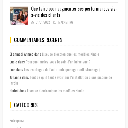
Que faire pour augmenter ses performances vis-
à-vis des clients
01/01/2022
MARKETING
COMMENTAIRES RÉCENTS
El ahmadi Ahmed
dans
Liseuse électronique les modèles Kindle
Lucie
dans
Pourquoi auriez-vous besoin d’un brise-vue ?
Lois
dans
Les avantages de l’auto-entreposage (self-stockage)
Johanna
dans
Tout ce qu’il faut savoir sur l’installation d’une piscine de
jardin
blateil
dans
Liseuse électronique les modèles Kindle
CATÉGORIES
Entreprise