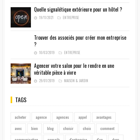
Quelle signalétique extérieure pour un hôtel ?
19/11/2021
ENTREPRISE
Trouver des associés pour créer mon entreprise
?
10/03/2019
ENTREPRISE
Agencer votre salon pour le rendre en une
véritable pièce à vivre
29/01/2019
MAISON & JARDIN
TAGS
acheter
agence
agences
appel
avantages
avec
bien
blog
choisir
choix
comment
communication
conseils
d'entreprise
d'un
dans