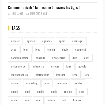
Comment a évolué la musique à travers les âges ?
16/01/2017
MUSIQUE & ART
TAGS
acheter
agence
agences
appel
avantages
avec
bien
blog
choisir
choix
comment
communication
conseils
d'entreprise
d'un
dans
e-commerce
entreprise
erreurs
faire
google
indispensables
informatique
internet
ligne
lors
maison
marketing
pour
pourquoi
profiter
quand
quel
quelle
quels
raisons
sans
savoir
site
sont
toiture
tout
trouver