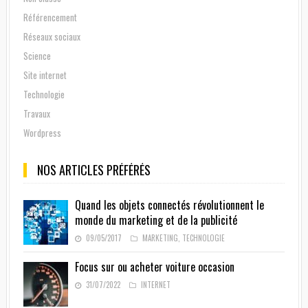
Référencement
Réseaux sociaux
Science
Site internet
Technologie
Travaux
Wordpress
NOS ARTICLES PRÉFÉRÉS
Quand les objets connectés révolutionnent le
monde du marketing et de la publicité
09/05/2017
MARKETING
,
TECHNOLOGIE
Focus sur ou acheter voiture occasion
31/07/2022
INTERNET