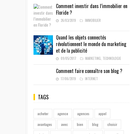
Comment investir dans l’immobilier en
Floride ?
26/03/2019
IMMOBILIER
Quand les objets connectés
révolutionnent le monde du marketing
et de la publicité
09/05/2017
MARKETING
,
TECHNOLOGIE
Comment faire connaître son blog ?
17/06/2019
INTERNET
TAGS
acheter
agence
agences
appel
avantages
avec
bien
blog
choisir