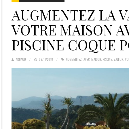
AUGMENTEZ LA V
VOTRE MAISON A
PISCINE COQUE 
ARNAUD
POSTED
09/11/2018
AUGMENTEZ
,
AVEC
,
MAISON
,
PISCINE
,
VALEUR
,
VO
ON