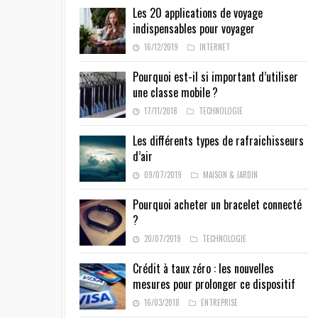
Les 20 applications de voyage
indispensables pour voyager
16/12/2019
INTERNET
Pourquoi est-il si important d’utiliser
une classe mobile ?
17/11/2018
TECHNOLOGIE
Les différents types de rafraichisseurs
d’air
09/07/2019
MAISON & JARDIN
Pourquoi acheter un bracelet connecté
?
20/07/2019
TECHNOLOGIE
Crédit à taux zéro : les nouvelles
mesures pour prolonger ce dispositif
16/03/2018
ENTREPRISE