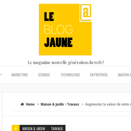
Le magazine nouvelle génération du web !
MARKETING
SCIENCE
TECHNOLOGIE
ENTREPRISE
MAISON &
Home
>
Maison & Jardin
•
Travaux
>
Augmentez la valeur de votre 
MAISON & JARDIN
TRAVAUX