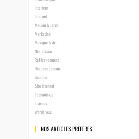
Intérieur
Internet
Maison & Jardin
Marketing
Musique & Art
Non classé
Référencement
Réseaux sociaux
Science
Site internet
Technologie
Travaux
Wordpress
NOS ARTICLES PRÉFÉRÉS