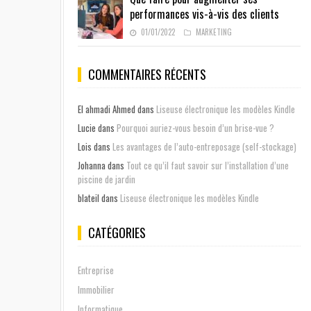
performances vis-à-vis des clients
01/01/2022
MARKETING
COMMENTAIRES RÉCENTS
El ahmadi Ahmed
dans
Liseuse électronique les modèles Kindle
Lucie
dans
Pourquoi auriez-vous besoin d’un brise-vue ?
Lois
dans
Les avantages de l’auto-entreposage (self-stockage)
Johanna
dans
Tout ce qu’il faut savoir sur l’installation d’une
piscine de jardin
blateil
dans
Liseuse électronique les modèles Kindle
CATÉGORIES
Entreprise
Immobilier
Informatique