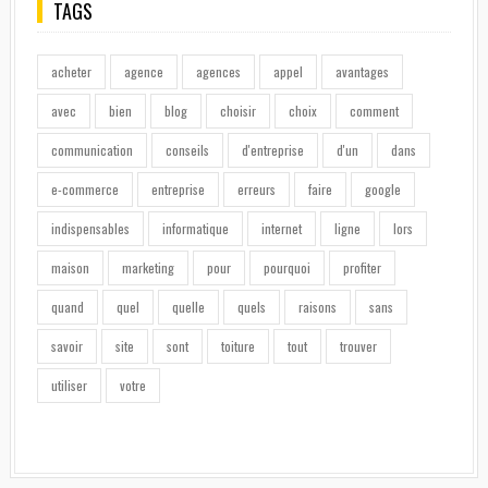
TAGS
acheter
agence
agences
appel
avantages
avec
bien
blog
choisir
choix
comment
communication
conseils
d'entreprise
d'un
dans
e-commerce
entreprise
erreurs
faire
google
indispensables
informatique
internet
ligne
lors
maison
marketing
pour
pourquoi
profiter
quand
quel
quelle
quels
raisons
sans
savoir
site
sont
toiture
tout
trouver
utiliser
votre