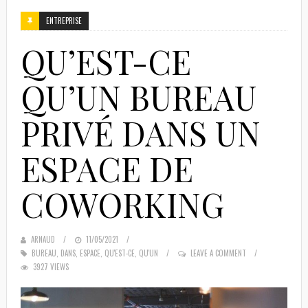
ENTREPRISE
QU’EST-CE
QU’UN BUREAU
PRIVÉ DANS UN
ESPACE DE
COWORKING
ARNAUD
POSTED
11/05/2021
BUREAU
,
DANS
,
ESPACE
ON
,
QU'EST-CE
,
QU'UN
LEAVE A COMMENT
3927 VIEWS