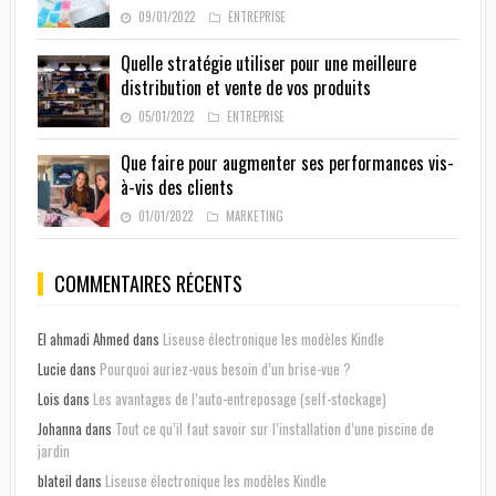
09/01/2022
ENTREPRISE
Quelle stratégie utiliser pour une meilleure
distribution et vente de vos produits
05/01/2022
ENTREPRISE
Que faire pour augmenter ses performances vis-
à-vis des clients
01/01/2022
MARKETING
COMMENTAIRES RÉCENTS
El ahmadi Ahmed
dans
Liseuse électronique les modèles Kindle
Lucie
dans
Pourquoi auriez-vous besoin d’un brise-vue ?
Lois
dans
Les avantages de l’auto-entreposage (self-stockage)
Johanna
dans
Tout ce qu’il faut savoir sur l’installation d’une piscine de
jardin
blateil
dans
Liseuse électronique les modèles Kindle