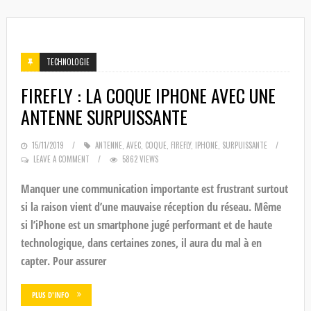
TECHNOLOGIE
FIREFLY : LA COQUE IPHONE AVEC UNE
ANTENNE SURPUISSANTE
POSTED
15/11/2019
ANTENNE
,
AVEC
,
COQUE
,
FIREFLY
,
IPHONE
,
SURPUISSANTE
ON
LEAVE A COMMENT
5862 VIEWS
Manquer une communication importante est frustrant surtout
si la raison vient d’une mauvaise réception du réseau. Même
si l’iPhone est un smartphone jugé performant et de haute
technologique, dans certaines zones, il aura du mal à en
capter. Pour assurer
PLUS D'INFO