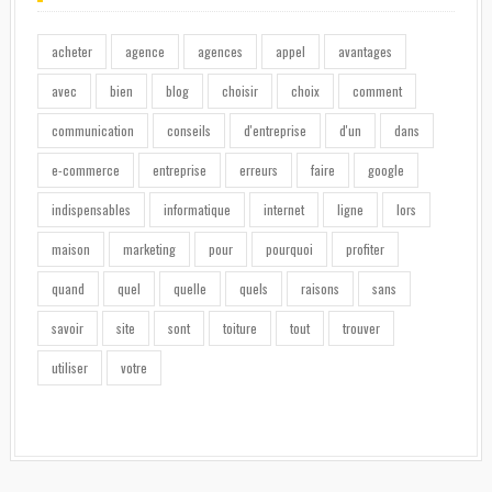
acheter
agence
agences
appel
avantages
avec
bien
blog
choisir
choix
comment
communication
conseils
d'entreprise
d'un
dans
e-commerce
entreprise
erreurs
faire
google
indispensables
informatique
internet
ligne
lors
maison
marketing
pour
pourquoi
profiter
quand
quel
quelle
quels
raisons
sans
savoir
site
sont
toiture
tout
trouver
utiliser
votre