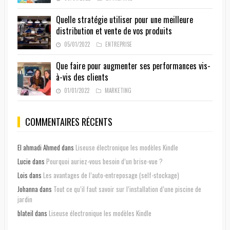
Quelle stratégie utiliser pour une meilleure
distribution et vente de vos produits
05/01/2022
ENTREPRISE
Que faire pour augmenter ses performances vis-
à-vis des clients
01/01/2022
MARKETING
COMMENTAIRES RÉCENTS
El ahmadi Ahmed
dans
Liseuse électronique les modèles Kindle
Lucie
dans
Pourquoi auriez-vous besoin d’un brise-vue ?
Lois
dans
Les avantages de l’auto-entreposage (self-stockage)
Johanna
dans
Tout ce qu’il faut savoir sur l’installation d’une piscine de
jardin
blateil
dans
Liseuse électronique les modèles Kindle