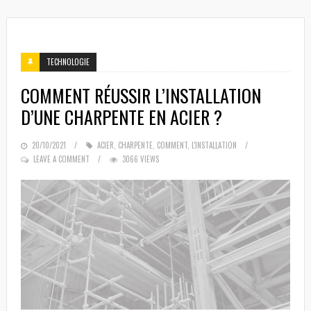
TECHNOLOGIE
COMMENT RÉUSSIR L’INSTALLATION
D’UNE CHARPENTE EN ACIER ?
POSTED
20/10/2021
ACIER
,
CHARPENTE
,
COMMENT
,
L'INSTALLATION
ON
LEAVE A COMMENT
3066 VIEWS