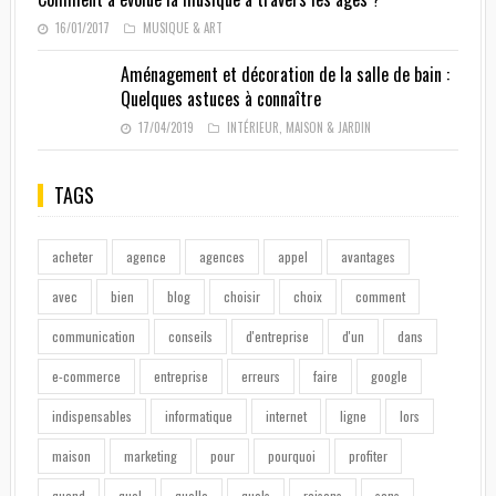
16/01/2017
MUSIQUE & ART
Aménagement et décoration de la salle de bain :
Quelques astuces à connaître
17/04/2019
INTÉRIEUR
,
MAISON & JARDIN
TAGS
acheter
agence
agences
appel
avantages
avec
bien
blog
choisir
choix
comment
communication
conseils
d'entreprise
d'un
dans
e-commerce
entreprise
erreurs
faire
google
indispensables
informatique
internet
ligne
lors
maison
marketing
pour
pourquoi
profiter
quand
quel
quelle
quels
raisons
sans