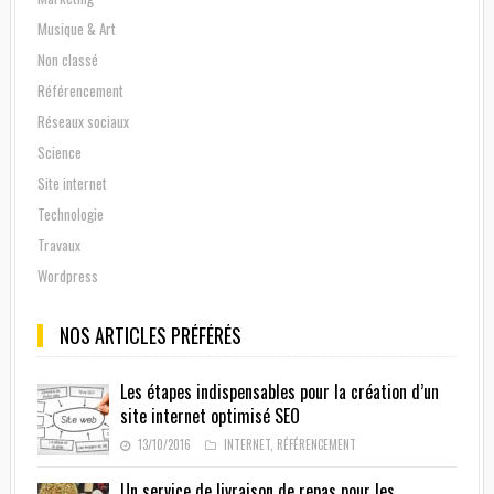
Musique & Art
Non classé
Référencement
Réseaux sociaux
Science
Site internet
Technologie
Travaux
Wordpress
NOS ARTICLES PRÉFÉRÉS
Les étapes indispensables pour la création d’un
site internet optimisé SEO
13/10/2016
INTERNET
,
RÉFÉRENCEMENT
Un service de livraison de repas pour les