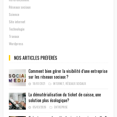
Réseaux sociaux
Science
Site internet
Technologie
Travaux
Wordpress
NOS ARTICLES PRÉFÉRÉS
Comment bien gérer la visibilité d’une entreprise
sur les réseaux sociaux ?
18/01/2021
INTERNET
,
RÉSEAUX SOCIAUX
La dématérialisation du ticket de caisse, une
solution plus écologique?
05/03/2026
ENTREPRISE