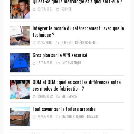
Qu’est-ce que la métrologie et à quoi sert-elle ?
23/07/2021
SCIENCE
Intégrer le monde du référencement : avec quelle
technique ?
01/12/2018
INTERNET
,
RÉFÉRENCEMENT
Gros plan sur le VPN sécurisé
18/07/2016
INFORMATIQUE
ODM et OEM : quelles sont les différences entre
ces modes de fabrication ?
09/01/2022
ENTREPRISE
Tout savoir sur la toiture arrondie
29/05/2018
MAISON & JARDIN
,
TRAVAUX