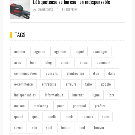
L’étiqueteuse au bureau : un indispensable
29/05/2018
ENTREPRISE
TAGS
acheter
agence
agences
appel
avantages
avec
bien
blog
choisir
choix
comment
communication
conseils
d'entreprise
d'un
dans
e-commerce
entreprise
erreurs
faire
google
indispensables
informatique
internet
ligne
lors
maison
marketing
pour
pourquoi
profiter
quand
quel
quelle
quels
raisons
sans
savoir
site
sont
toiture
tout
trouver