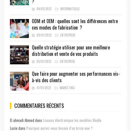
?
04/05/2022
INFORMATIQUE
ODM et OEM : quelles sont les différences entre
ces modes de fabrication ?
09/01/2022
ENTREPRISE
Quelle stratégie utiliser pour une meilleure
distribution et vente de vos produits
05/01/2022
ENTREPRISE
Que faire pour augmenter ses performances vis-
à-vis des clients
01/01/2022
MARKETING
COMMENTAIRES RÉCENTS
El ahmadi Ahmed
dans
Liseuse électronique les modèles Kindle
Lucie
dans
Pourquoi auriez-vous besoin d’un brise-vue ?