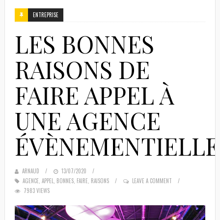
ENTREPRISE
LES BONNES
RAISONS DE
FAIRE APPEL À
UNE AGENCE
ÉVÈNEMENTIELLE
ARNAUD
POSTED
13/07/2020
AGENCE
,
APPEL
,
BONNES
ON
,
FAIRE
,
RAISONS
LEAVE A COMMENT
7983 VIEWS