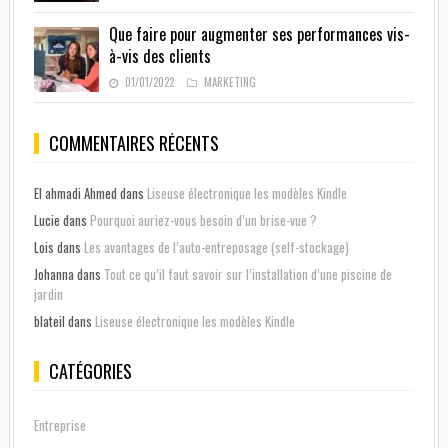
Que faire pour augmenter ses performances vis-
à-vis des clients
01/01/2022
MARKETING
COMMENTAIRES RÉCENTS
El ahmadi Ahmed
dans
Liseuse électronique les modèles Kindle
Lucie
dans
Pourquoi auriez-vous besoin d’un brise-vue ?
Lois
dans
Les avantages de l’auto-entreposage (self-stockage)
Johanna
dans
Tout ce qu’il faut savoir sur l’installation d’une piscine de
jardin
blateil
dans
Liseuse électronique les modèles Kindle
CATÉGORIES
Entreprise