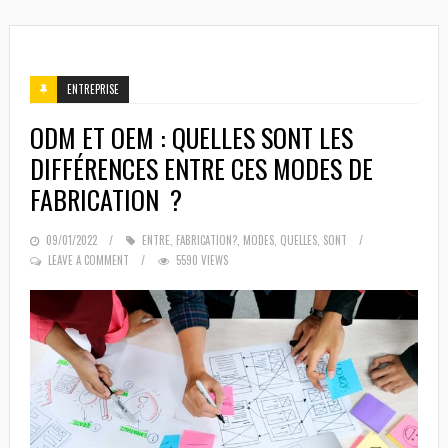
ENTREPRISE
ODM ET OEM : QUELLES SONT LES
DIFFÉRENCES ENTRE CES MODES DE
FABRICATION ?
POSTED
09/01/2022
ENTRE
,
FABRICATION?
,
MODES
,
QUELLES
,
SONT
ON
LEAVE A COMMENT
5590 VIEWS