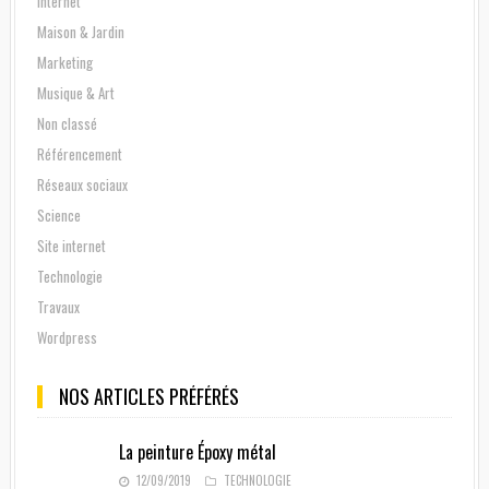
Internet
Maison & Jardin
Marketing
Musique & Art
Non classé
Référencement
Réseaux sociaux
Science
Site internet
Technologie
Travaux
Wordpress
NOS ARTICLES PRÉFÉRÉS
La peinture Époxy métal
12/09/2019
TECHNOLOGIE