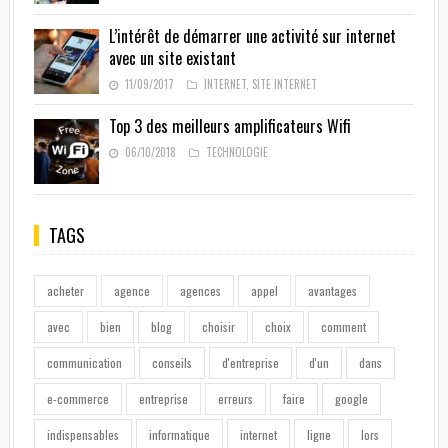
L’intérêt de démarrer une activité sur internet
avec un site existant
11/09/2017
INTERNET
,
SITE INTERNET
Top 3 des meilleurs amplificateurs Wifi
06/10/2018
TECHNOLOGIE
TAGS
acheter
agence
agences
appel
avantages
avec
bien
blog
choisir
choix
comment
communication
conseils
d'entreprise
d'un
dans
e-commerce
entreprise
erreurs
faire
google
indispensables
informatique
internet
ligne
lors