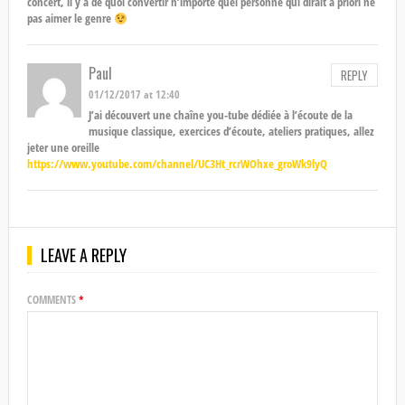
concert, il y a de quoi convertir n’importe quel personne qui dirait a priori ne
pas aimer le genre
Paul
REPLY
01/12/2017 at 12:40
J’ai découvert une chaîne you-tube dédiée à l’écoute de la
musique classique, exercices d’écoute, ateliers pratiques, allez
jeter une oreille
https://www.youtube.com/channel/UC3Ht_rcrWOhxe_groWk9lyQ
LEAVE A REPLY
COMMENTS
*