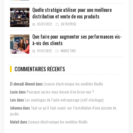
Quelle stratégie utiliser pour une meilleure
distribution et vente de vos produits
05/01/2022
ENTREPRISE
Que faire pour augmenter ses performances vis-
à-vis des clients
01/01/2022
MARKETING
COMMENTAIRES RÉCENTS
El ahmadi Ahmed
dans
Liseuse électronique les modèles Kindle
Lucie
dans
Pourquoi auriez-vous besoin d’un brise-vue ?
Lois
dans
Les avantages de l’auto-entreposage (self-stockage)
Johanna
dans
Tout ce qu’il faut savoir sur l’installation d’une piscine de
jardin
blateil
dans
Liseuse électronique les modèles Kindle