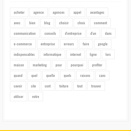
acheter
agence
agences
appel
avantages
avec
bien
blog
choisir
choix
comment
communication
conseils
d'entreprise
d'un
dans
e-commerce
entreprise
erreurs
faire
google
indispensables
informatique
internet
ligne
lors
maison
marketing
pour
pourquoi
profiter
quand
quel
quelle
quels
raisons
sans
savoir
site
sont
toiture
tout
trouver
utiliser
votre