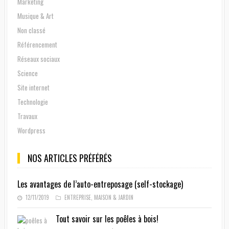
Marketing
Musique & Art
Non classé
Référencement
Réseaux sociaux
Science
Site internet
Technologie
Travaux
Wordpress
NOS ARTICLES PRÉFÉRÉS
Les avantages de l’auto-entreposage (self-stockage)
12/11/2019
ENTREPRISE
,
MAISON & JARDIN
Tout savoir sur les poêles à bois!