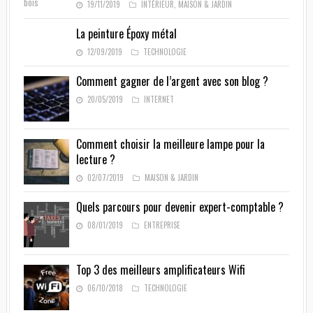
19/11/2019
INTÉRIEUR
,
MAISON & JARDIN
La peinture Époxy métal
12/09/2019
TECHNOLOGIE
Comment gagner de l’argent avec son blog ?
20/05/2019
INTERNET
Comment choisir la meilleure lampe pour la
lecture ?
02/07/2019
MAISON & JARDIN
Quels parcours pour devenir expert-comptable ?
08/01/2019
ENTREPRISE
Top 3 des meilleurs amplificateurs Wifi
06/10/2018
TECHNOLOGIE