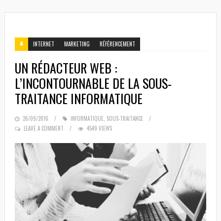
INTERNET
MARKETING
RÉFÉRENCEMENT
UN RÉDACTEUR WEB :
L’INCONTOURNABLE DE LA SOUS-
TRAITANCE INFORMATIQUE
POSTED
26/09/2016
INFORMATIQUE
,
SOUS-TRAITANCE
ON
LEAVE A COMMENT
4549 VIEWS