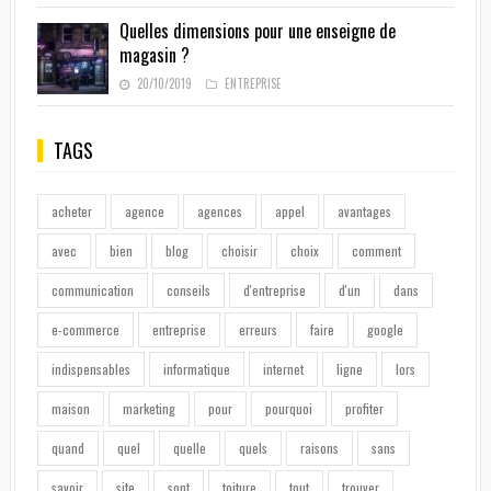
Quelles dimensions pour une enseigne de
magasin ?
20/10/2019
ENTREPRISE
TAGS
acheter
agence
agences
appel
avantages
avec
bien
blog
choisir
choix
comment
communication
conseils
d'entreprise
d'un
dans
e-commerce
entreprise
erreurs
faire
google
indispensables
informatique
internet
ligne
lors
maison
marketing
pour
pourquoi
profiter
quand
quel
quelle
quels
raisons
sans
savoir
site
sont
toiture
tout
trouver