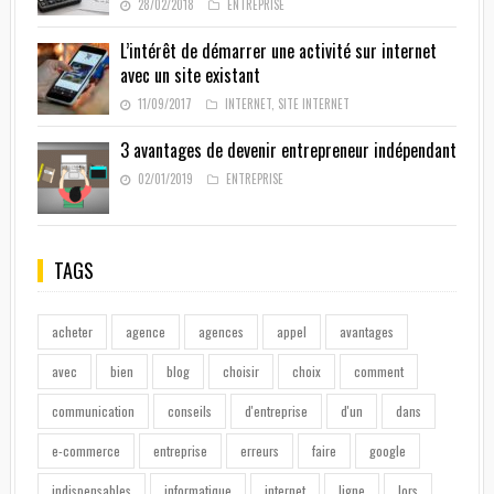
28/02/2018
ENTREPRISE
L’intérêt de démarrer une activité sur internet
avec un site existant
11/09/2017
INTERNET
,
SITE INTERNET
3 avantages de devenir entrepreneur indépendant
02/01/2019
ENTREPRISE
TAGS
acheter
agence
agences
appel
avantages
avec
bien
blog
choisir
choix
comment
communication
conseils
d'entreprise
d'un
dans
e-commerce
entreprise
erreurs
faire
google
indispensables
informatique
internet
ligne
lors