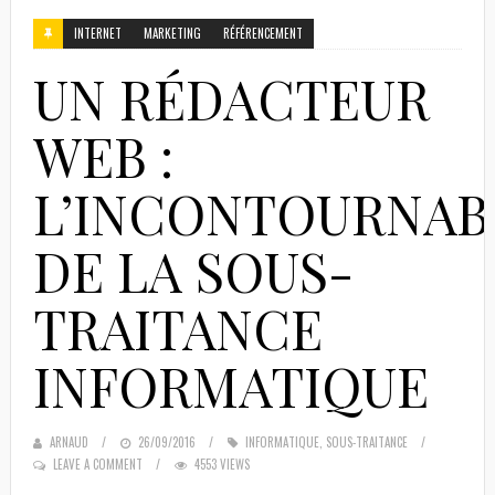
INTERNET
MARKETING
RÉFÉRENCEMENT
UN RÉDACTEUR
WEB :
L’INCONTOURNAB
DE LA SOUS-
TRAITANCE
INFORMATIQUE
ARNAUD
POSTED
26/09/2016
INFORMATIQUE
,
SOUS-TRAITANCE
LEAVE A COMMENT
ON
4553 VIEWS