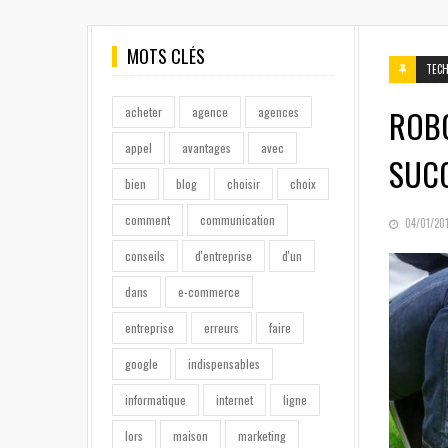
MOTS CLÉS
TEC
ROBO
acheter
agence
agences
appel
avantages
avec
SUC
bien
blog
choisir
choix
comment
communication
POSTED
04/01/20
ON
conseils
d'entreprise
d'un
dans
e-commerce
entreprise
erreurs
faire
google
indispensables
informatique
internet
ligne
lors
maison
marketing