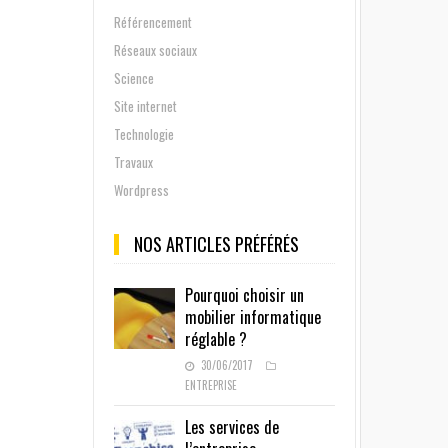
Référencement
Réseaux sociaux
Science
Site internet
Technologie
Travaux
Wordpress
NOS ARTICLES PRÉFÉRÉS
Pourquoi choisir un
mobilier informatique
réglable ?
30/06/2017
ENTREPRISE
Les services de