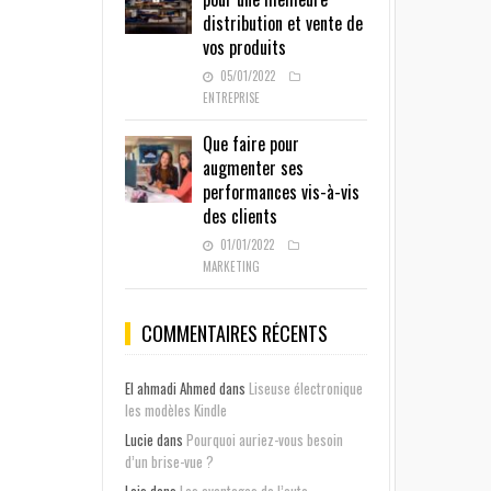
distribution et vente de
vos produits
05/01/2022
ENTREPRISE
Que faire pour
augmenter ses
performances vis-à-vis
des clients
01/01/2022
MARKETING
COMMENTAIRES RÉCENTS
El ahmadi Ahmed
dans
Liseuse électronique
les modèles Kindle
Lucie
dans
Pourquoi auriez-vous besoin
d’un brise-vue ?