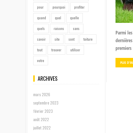
pour
pourquoi
profiter
quand
quel
quelle
quels
raisons
sans
Parmi les
savoir
site
sont
toiture
dernières
premiers 
tout
trouver
utiliser
votre
PLUS D'I
ARCHIVES
mars 2026
septembre 2023
février 2023
août 2022
juillet 2022