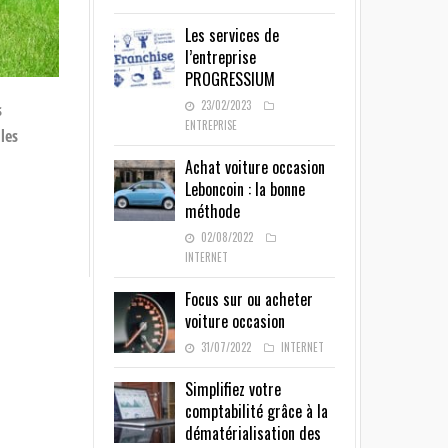
Les services de
l’entreprise
PROGRESSIUM
23/02/2023
s
ENTREPRISE
les
Achat voiture occasion
Leboncoin : la bonne
méthode
02/08/2022
INTERNET
Focus sur ou acheter
voiture occasion
31/07/2022
INTERNET
Simplifiez votre
comptabilité grâce à la
dématérialisation des