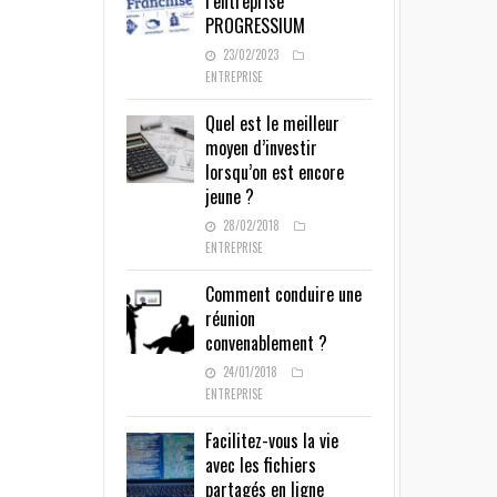
l’entreprise
PROGRESSIUM
23/02/2023
ENTREPRISE
Quel est le meilleur
moyen d’investir
lorsqu’on est encore
jeune ?
28/02/2018
ENTREPRISE
Comment conduire une
réunion
convenablement ?
24/01/2018
ENTREPRISE
Facilitez-vous la vie
avec les fichiers
partagés en ligne