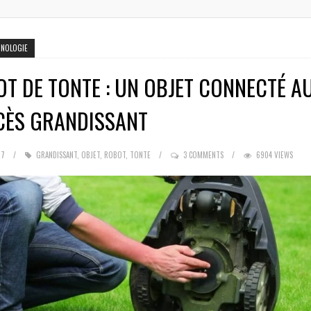
HNOLOGIE
T DE TONTE : UN OBJET CONNECTÉ A
CÈS GRANDISSANT
17
GRANDISSANT
,
OBJET
,
ROBOT
,
TONTE
3 COMMENTS
6904 VIEWS