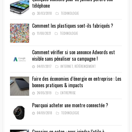
téléphone
30/03/2018
TECHNOLOGIE
Comment les plastiques sont-ils fabriqués ?
11/08/2021
TECHNOLOGIE
Comment vérifier si son annonce Adwords est
visible sans pénaliser sa campagne !
04/01/2017
INTERNET
,
RÉFÉRENCEMENT
Faire des économies d’énergie en entreprise : Les
bonnes pratiques & impacts
24/05/2019
ENTREPRISE
Pourquoi acheter une montre connectée ?
04/09/2018
TECHNOLOGIE
Coussins en coton : pour joindre l’utile à