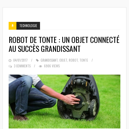
TECHNOLOGIE
ROBOT DE TONTE : UN OBJET CONNECTÉ
AU SUCCÈS GRANDISSANT
POSTED
04/01/2017
GRANDISSANT
,
OBJET
,
ROBOT
,
TONTE
ON
3 COMMENTS
6906 VIEWS