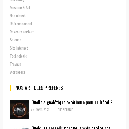
Musique & Art
Non classé
Référencement
Réseaux sociaux
Science
Site internet
Technologie
Travaux
Wordpress
NOS ARTICLES PRÉFÉRÉS
Quelle signalétique extérieure pour un hôtel ?
19/11/2021
ENTREPRISE
Quelques conseils pour ne jamais perdre son