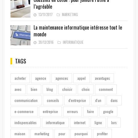
l’agréable
13/11/2017
MARKETING
La maintenance informatique intéresse tout le
monde
20/12/2016
INFORMATIQUE
TAGS
acheter
agence
agences
appel
avantages
avec
bien
blog
choisir
choix
comment
communication
conseils
d'entreprise
d'un
dans
e-commerce
entreprise
erreurs
faire
google
indispensables
informatique
internet
ligne
lors
maison
marketing
pour
pourquoi
profiter