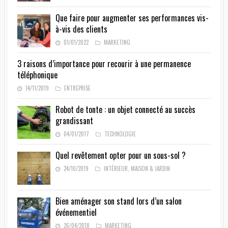
Que faire pour augmenter ses performances vis-
à-vis des clients
01/01/2022
MARKETING
3 raisons d’importance pour recourir à une permanence
téléphonique
14/11/2019
ENTREPRISE
Robot de tonte : un objet connecté au succès
grandissant
04/01/2017
TECHNOLOGIE
Quel revêtement opter pour un sous-sol ?
24/10/2019
INTÉRIEUR
,
MAISON & JARDIN
Bien aménager son stand lors d’un salon
événementiel
26/04/2018
MARKETING