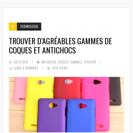
TECHNOLOGIE
TROUVER D’AGRÉABLES GAMMES DE
COQUES ET ANTICHOCS
POSTED
08/11/2016
ANTICHOCS
,
COQUES
,
GAMMES
,
TROUVER
ON
LEAVE A COMMENT
3616 VIEWS