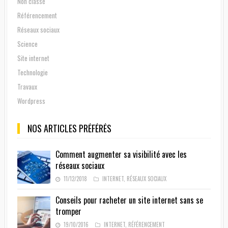
Non classé
Référencement
Réseaux sociaux
Science
Site internet
Technologie
Travaux
Wordpress
NOS ARTICLES PRÉFÉRÉS
Comment augmenter sa visibilité avec les
réseaux sociaux
11/12/2018
INTERNET
,
RÉSEAUX SOCIAUX
Conseils pour racheter un site internet sans se
tromper
19/10/2016
INTERNET
,
RÉFÉRENCEMENT