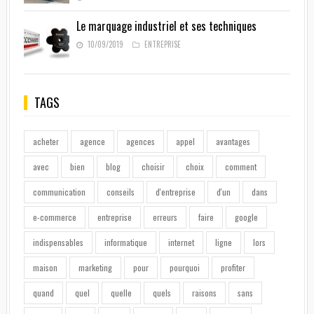
Le marquage industriel et ses techniques
10/09/2019
ENTREPRISE
TAGS
acheter
agence
agences
appel
avantages
avec
bien
blog
choisir
choix
comment
communication
conseils
d'entreprise
d'un
dans
e-commerce
entreprise
erreurs
faire
google
indispensables
informatique
internet
ligne
lors
maison
marketing
pour
pourquoi
profiter
quand
quel
quelle
quels
raisons
sans