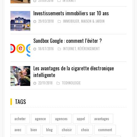
21/09/2016
INTERNET
Investissements immobiliers sur 10 ans
29/03/2018
IMMOBILIER
,
MAISON & JARDIN
Sandbox Google : comment l’éviter ?
18/07/2016
INTERNET
,
RÉFÉRENCEMENT
Les avantages de la cigarette électronique
intelligente
22/11/2018
TECHNOLOGIE
TAGS
acheter
agence
agences
appel
avantages
avec
bien
blog
choisir
choix
comment