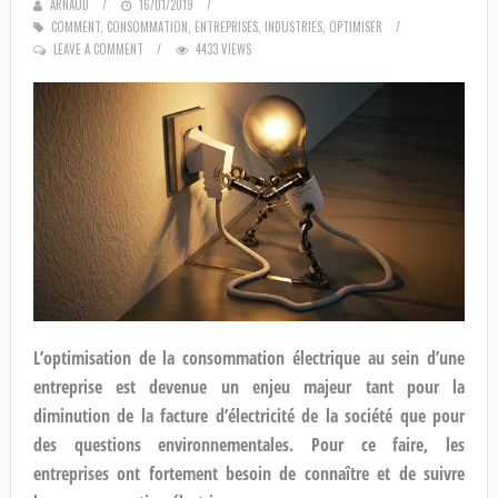
ARNAUD
POSTED
16/01/2019
COMMENT
,
CONSOMMATION
ON
,
ENTREPRISES
,
INDUSTRIES
,
OPTIMISER
LEAVE A COMMENT
4433 VIEWS
L’optimisation de la consommation électrique au sein d’une
entreprise est devenue un enjeu majeur tant pour la
diminution de la facture d’électricité de la société que pour
des questions environnementales. Pour ce faire, les
entreprises ont fortement besoin de connaître et de suivre