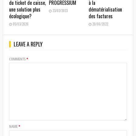
du ticket de caisse,
PROGRESSIUM
à la
une solution plus
dématérialisation
23/02/2023
écologique?
des factures
05/03/2026
20/06/2022
LEAVE A REPLY
COMMENTS
*
NAME
*