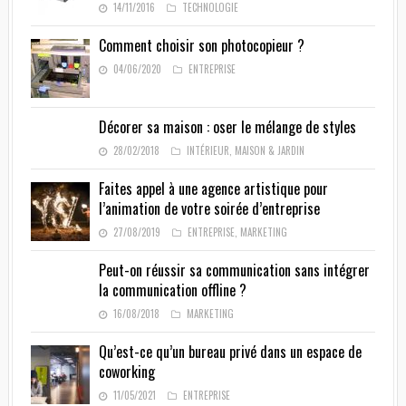
14/11/2016
TECHNOLOGIE
Comment choisir son photocopieur ?
04/06/2020
ENTREPRISE
Décorer sa maison : oser le mélange de styles
28/02/2018
INTÉRIEUR
,
MAISON & JARDIN
Faites appel à une agence artistique pour
l’animation de votre soirée d’entreprise
27/08/2019
ENTREPRISE
,
MARKETING
Peut-on réussir sa communication sans intégrer
la communication offline ?
16/08/2018
MARKETING
Qu’est-ce qu’un bureau privé dans un espace de
coworking
11/05/2021
ENTREPRISE