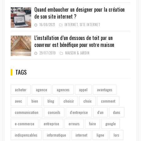
Quand embaucher un designer pour la création
de son site internet ?
16/08/2021
INTERNET
,
SITE INTERNET
L’installation d’un dessous de toit par un
couvreur est bénéfique pour votre maison
29/07/2019
MAISON & JARDIN
TAGS
acheter
agence
agences
appel
avantages
avec
bien
blog
choisir
choix
comment
communication
conseils
d'entreprise
d'un
dans
e-commerce
entreprise
erreurs
faire
google
indispensables
informatique
internet
ligne
lors