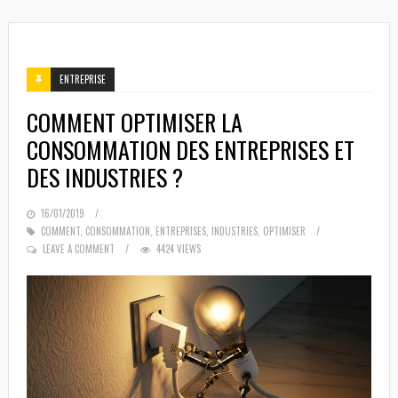
ENTREPRISE
COMMENT OPTIMISER LA
CONSOMMATION DES ENTREPRISES ET
DES INDUSTRIES ?
POSTED
16/01/2019
ON
COMMENT
,
CONSOMMATION
,
ENTREPRISES
,
INDUSTRIES
,
OPTIMISER
LEAVE A COMMENT
4424 VIEWS