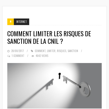
INTERNET
COMMENT LIMITER LES RISQUES DE
SANCTION DE LA CNIL ?
POSTED
28/08/2017
COMMENT
,
LIMITER
,
RISQUES
,
SANCTION
ON
1 COMMENT
4642 VIEWS