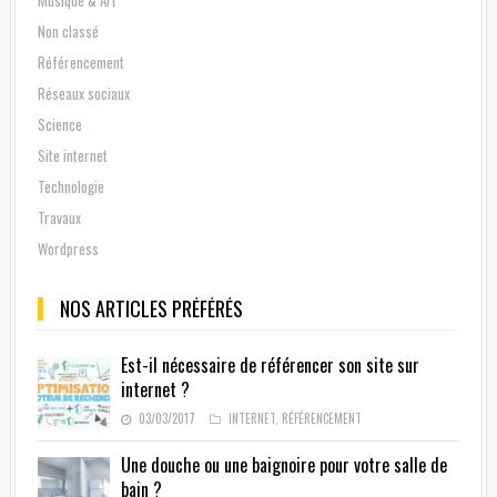
Non classé
Référencement
Réseaux sociaux
Science
Site internet
Technologie
Travaux
Wordpress
NOS ARTICLES PRÉFÉRÉS
Est-il nécessaire de référencer son site sur
internet ?
03/03/2017
INTERNET
,
RÉFÉRENCEMENT
Une douche ou une baignoire pour votre salle de
bain ?