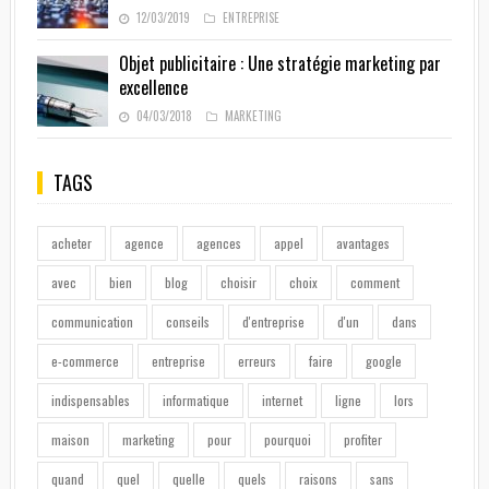
12/03/2019
ENTREPRISE
Objet publicitaire : Une stratégie marketing par
excellence
04/03/2018
MARKETING
TAGS
acheter
agence
agences
appel
avantages
avec
bien
blog
choisir
choix
comment
communication
conseils
d'entreprise
d'un
dans
e-commerce
entreprise
erreurs
faire
google
indispensables
informatique
internet
ligne
lors
maison
marketing
pour
pourquoi
profiter
quand
quel
quelle
quels
raisons
sans