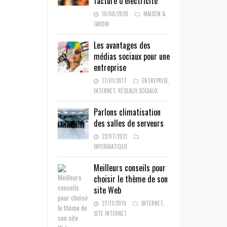
facture d’électricité
10/08/2020
MAISON &
JARDIN
Les avantages des
médias sociaux pour une
entreprise
17/01/2017
ENTREPRISE
,
INTERNET
,
RÉSEAUX SOCIAUX
Parlons climatisation
des salles de serveurs
22/07/2021
INFORMATIQUE
Meilleurs conseils pour
choisir le thème de son
site Web
27/11/2019
INTERNET
,
SITE INTERNET