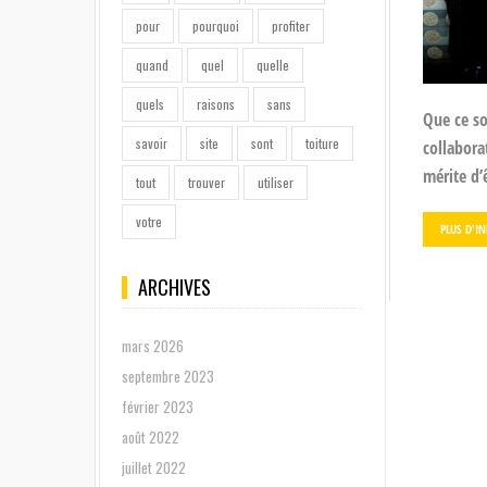
pour
pourquoi
profiter
quand
quel
quelle
quels
raisons
sans
Que ce so
savoir
site
sont
toiture
collabora
mérite d’
tout
trouver
utiliser
votre
PLUS D'I
ARCHIVES
mars 2026
septembre 2023
février 2023
août 2022
juillet 2022