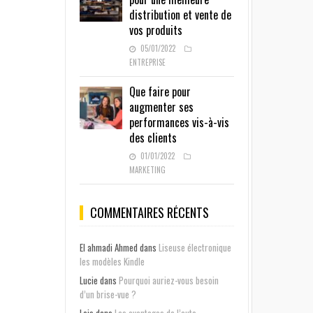
distribution et vente de
vos produits
05/01/2022
ENTREPRISE
Que faire pour
augmenter ses
performances vis-à-vis
des clients
01/01/2022
MARKETING
COMMENTAIRES RÉCENTS
El ahmadi Ahmed
dans
Liseuse électronique
les modèles Kindle
Lucie
dans
Pourquoi auriez-vous besoin
d’un brise-vue ?