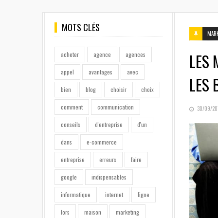
MOTS CLÉS
MAR
LES 
acheter
agence
agences
appel
avantages
avec
LES
bien
blog
choisir
choix
comment
communication
POSTED
30/09/20
ON
conseils
d'entreprise
d'un
dans
e-commerce
entreprise
erreurs
faire
google
indispensables
informatique
internet
ligne
lors
maison
marketing