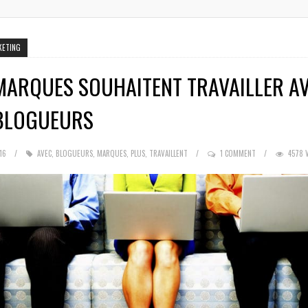
KETING
MARQUES SOUHAITENT TRAVAILLER A
 BLOGUEURS
16
AVEC
,
BLOGUEURS
,
MARQUES
,
PLUS
,
TRAVAILLENT
1 COMMENT
4578 