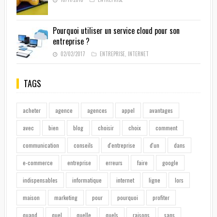
Pourquoi utiliser un service cloud pour son
entreprise ?
02/02/2017
ENTREPRISE
,
INTERNET
TAGS
acheter
agence
agences
appel
avantages
avec
bien
blog
choisir
choix
comment
communication
conseils
d'entreprise
d'un
dans
e-commerce
entreprise
erreurs
faire
google
indispensables
informatique
internet
ligne
lors
maison
marketing
pour
pourquoi
profiter
quand
quel
quelle
quels
raisons
sans