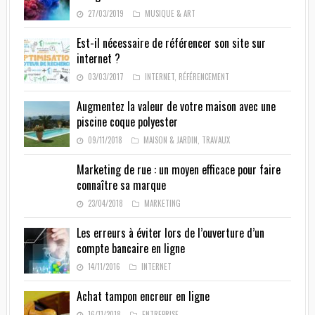
27/03/2019
MUSIQUE & ART
Est-il nécessaire de référencer son site sur
internet ?
03/03/2017
INTERNET
,
RÉFÉRENCEMENT
Augmentez la valeur de votre maison avec une
piscine coque polyester
09/11/2018
MAISON & JARDIN
,
TRAVAUX
Marketing de rue : un moyen efficace pour faire
connaître sa marque
23/04/2018
MARKETING
Les erreurs à éviter lors de l’ouverture d’un
compte bancaire en ligne
14/11/2016
INTERNET
Achat tampon encreur en ligne
16/11/2018
ENTREPRISE