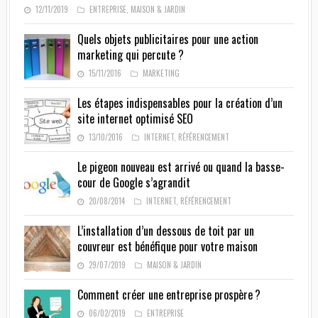
12/11/2019
ENTREPRISE
,
MAISON & JARDIN
Quels objets publicitaires pour une action
marketing qui percute ?
15/11/2016
MARKETING
Les étapes indispensables pour la création d’un
site internet optimisé SEO
13/10/2016
INTERNET
,
RÉFÉRENCEMENT
Le pigeon nouveau est arrivé ou quand la basse-
cour de Google s’agrandit
20/08/2014
INTERNET
,
RÉFÉRENCEMENT
L’installation d’un dessous de toit par un
couvreur est bénéfique pour votre maison
29/07/2019
MAISON & JARDIN
Comment créer une entreprise prospère ?
06/02/2019
ENTREPRISE