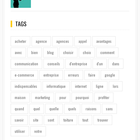
TAGS
acheter
agence
agences
appel
avantages
avec
bien
blog
choisir
choix
comment
communication
conseils
d'entreprise
d'un
dans
e-commerce
entreprise
erreurs
faire
google
indispensables
informatique
internet
ligne
lors
maison
marketing
pour
pourquoi
profiter
quand
quel
quelle
quels
raisons
sans
savoir
site
sont
toiture
tout
trouver
utiliser
votre