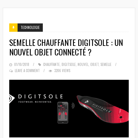
TECHNOLOGIE
SEMELLE CHAUFFANTE DIGITSOLE : UN
NOUVEL OBJET CONNECTÉ ?
POSTED
01/10/2018
CHAUFFANTE
,
DIGITSOLE
,
NOUVEL
,
OBJET
,
SEMELLE
ON
LEAVE A COMMENT
3206 VIEWS