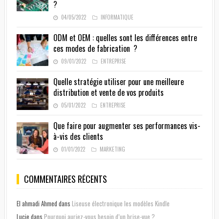
?
04/05/2022
INFORMATIQUE
ODM et OEM : quelles sont les différences entre
ces modes de fabrication ?
09/01/2022
ENTREPRISE
Quelle stratégie utiliser pour une meilleure
distribution et vente de vos produits
05/01/2022
ENTREPRISE
Que faire pour augmenter ses performances vis-
à-vis des clients
01/01/2022
MARKETING
COMMENTAIRES RÉCENTS
El ahmadi Ahmed
dans
Liseuse électronique les modèles Kindle
Lucie
dans
Pourquoi auriez-vous besoin d’un brise-vue ?