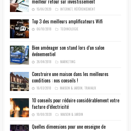
meilleur retour sur investissement
15/06/2020
INTERNET
,
RÉFÉRENCEMENT
Top 3 des meilleurs amplificateurs Wifi
06/10/2018
TECHNOLOGIE
Bien aménager son stand lors d’un salon
événementiel
26/04/2018
MARKETING
Construire une maison dans les meilleures
conditions : nos conseils !
16/03/2018
MAISON & JARDIN
,
TRAVAUX
10 conseils pour réduire considérablement votre
facture d’électricité
10/08/2020
MAISON & JARDIN
Quelles dimensions pour une enseigne de