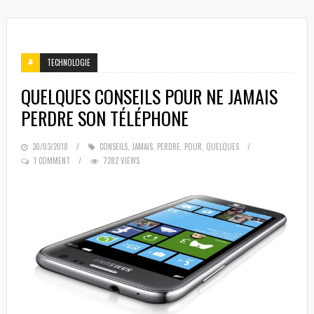
TECHNOLOGIE
QUELQUES CONSEILS POUR NE JAMAIS
PERDRE SON TÉLÉPHONE
POSTED
30/03/2018
CONSEILS
,
JAMAIS
,
PERDRE
,
POUR
,
QUELQUES
ON
1 COMMENT
7282 VIEWS