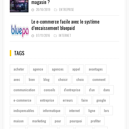
magasin ?
20/10/2019
ENTREPRISE
Le e-commerce facile avec le système
d’encaissement bluepaid
07/11/2016
INTERNET
TAGS
acheter
agence
agences
appel
avantages
avec
bien
blog
choisir
choix
comment
communication
conseils
d'entreprise
d'un
dans
e-commerce
entreprise
erreurs
faire
google
indispensables
informatique
internet
ligne
lors
maison
marketing
pour
pourquoi
profiter