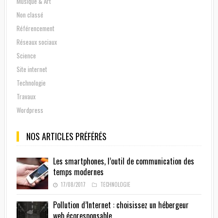
Musique & Art
Non classé
Référencement
Réseaux sociaux
Science
Site internet
Technologie
Travaux
Wordpress
NOS ARTICLES PRÉFÉRÉS
Les smartphones, l’outil de communication des
temps modernes
17/08/2017
TECHNOLOGIE
Pollution d’Internet : choisissez un hébergeur
web écoresponsable