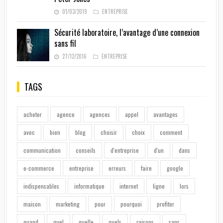
01/03/2019
ENTREPRISE
Sécurité laboratoire, l’avantage d’une connexion
sans fil
27/12/2016
ENTREPRISE
TAGS
acheter
agence
agences
appel
avantages
avec
bien
blog
choisir
choix
comment
communication
conseils
d'entreprise
d'un
dans
e-commerce
entreprise
erreurs
faire
google
indispensables
informatique
internet
ligne
lors
maison
marketing
pour
pourquoi
profiter
quand
quel
quelle
quels
raisons
sans