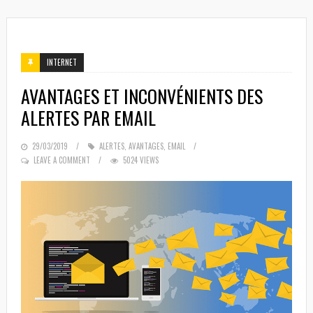
INTERNET
AVANTAGES ET INCONVÉNIENTS DES
ALERTES PAR EMAIL
POSTED
29/03/2019
ALERTES
,
AVANTAGES
,
EMAIL
ON
LEAVE A COMMENT
5024 VIEWS