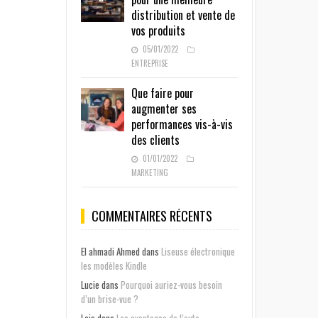
distribution et vente de
vos produits
05/01/2022
ENTREPRISE
Que faire pour
augmenter ses
performances vis-à-vis
des clients
01/01/2022
MARKETING
COMMENTAIRES RÉCENTS
El ahmadi Ahmed
dans
Liseuse électronique
les modèles Kindle
Lucie
dans
Pourquoi auriez-vous besoin
d’un brise-vue ?