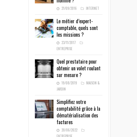
homme ?
21/09/2016
INTERNET
Le métier d’expert-
comptable, quels sont
les missions ?
23/11/2017
ENTREPRISE
Quel prestataire pour
obtenir un volet roulant
sur mesure ?
19/08/2019
MAISON &
JARDIN
Simplifiez votre
comptabilité grâce à la
dématérialisation des
factures
20/06/2022
ENTREPRISE