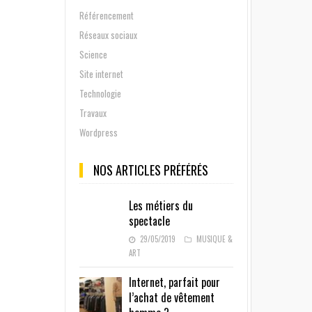
Référencement
Réseaux sociaux
Science
Site internet
Technologie
Travaux
Wordpress
NOS ARTICLES PRÉFÉRÉS
Les métiers du
spectacle
29/05/2019
MUSIQUE &
ART
Internet, parfait pour
l’achat de vêtement