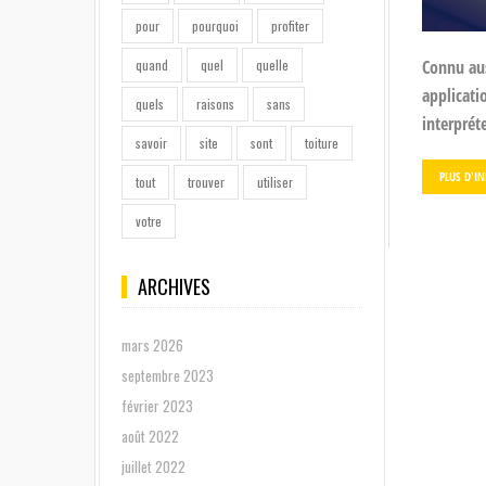
pour
pourquoi
profiter
quand
quel
quelle
Connu aus
applicati
quels
raisons
sans
interprét
savoir
site
sont
toiture
PLUS D'I
tout
trouver
utiliser
votre
ARCHIVES
mars 2026
septembre 2023
février 2023
août 2022
juillet 2022