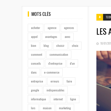
MOTS CLÉS
TEC
LES 
acheter
agence
agences
appel
avantages
avec
POSTED
18/01/20
bien
blog
choisir
choix
ON
comment
communication
conseils
d'entreprise
d'un
dans
e-commerce
entreprise
erreurs
faire
google
indispensables
informatique
internet
ligne
lors
maison
marketing