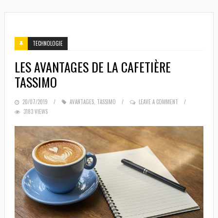
TECHNOLOGIE
LES AVANTAGES DE LA CAFETIÈRE
TASSIMO
POSTED
20/07/2019
AVANTAGES
,
TASSIMO
LEAVE A COMMENT
3183 VIEWS
ON