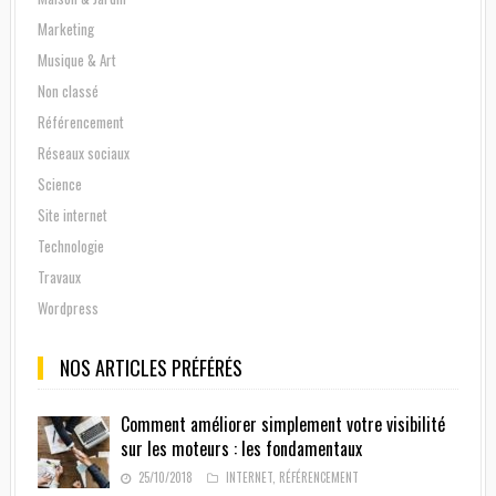
Marketing
Musique & Art
Non classé
Référencement
Réseaux sociaux
Science
Site internet
Technologie
Travaux
Wordpress
NOS ARTICLES PRÉFÉRÉS
Comment améliorer simplement votre visibilité
sur les moteurs : les fondamentaux
25/10/2018
INTERNET
,
RÉFÉRENCEMENT