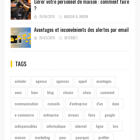
Gérer votre personnel de maison : comment faire
?
25/04/2019
MAISON & JARDIN
Avantages et inconvénients des alertes par email
29/03/2019
INTERNET
TAGS
acheter
agence
agences
appel
avantages
avec
bien
blog
choisir
choix
comment
communication
conseils
d'entreprise
d'un
dans
e-commerce
entreprise
erreurs
faire
google
indispensables
informatique
internet
ligne
lors
maison
marketing
pour
pourquoi
profiter