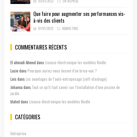
05/01/2022
ENTREPRISE
Que faire pour augmenter ses performances vis-
à-vis des clients
01/01/2022
MARKETING
COMMENTAIRES RÉCENTS
El ahmadi Ahmed
dans
Liseuse électronique les modèles Kindle
Lucie
dans
Pourquoi auriez-vous besoin d’un brise-vue ?
Lois
dans
Les avantages de l’auto-entreposage (self-stockage)
Johanna
dans
Tout ce qu’il faut savoir sur l’installation d’une piscine de
jardin
blateil
dans
Liseuse électronique les modèles Kindle
CATÉGORIES
Entreprise