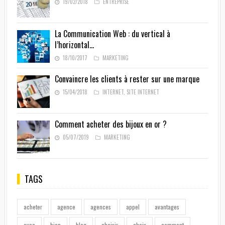
19/02/2018
ENTREPRISE
La Communication Web : du vertical à
l’horizontal…
18/10/2017
MARKETING
Convaincre les clients à rester sur une marque
15/04/2018
INTERNET
,
SITE INTERNET
Comment acheter des bijoux en or ?
05/07/2019
MARKETING
TAGS
acheter
agence
agences
appel
avantages
avec
bien
blog
choisir
choix
comment