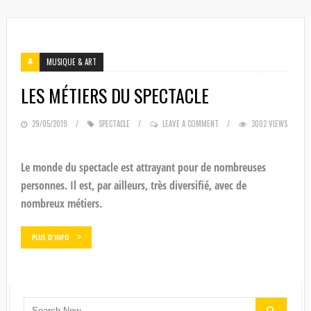
MUSIQUE & ART
LES MÉTIERS DU SPECTACLE
POSTED
29/05/2019
SPECTACLE
LEAVE A COMMENT
3002 VIEWS
ON
Le monde du spectacle est attrayant pour de nombreuses
personnes. Il est, par ailleurs, très diversifié, avec de
nombreux métiers.
PLUS D'INFO