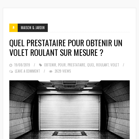
MAISON & JARDIN
QUEL PRESTATAIRE POUR OBTENIR UN
VOLET ROULANT SUR MESURE ?
POSTED
19/08/2019
OBTENIR
,
POUR
,
PRESTATAIRE
,
QUEL
,
ROULANT
,
VOLET
ON
LEAVE A COMMENT
2629 VIEWS