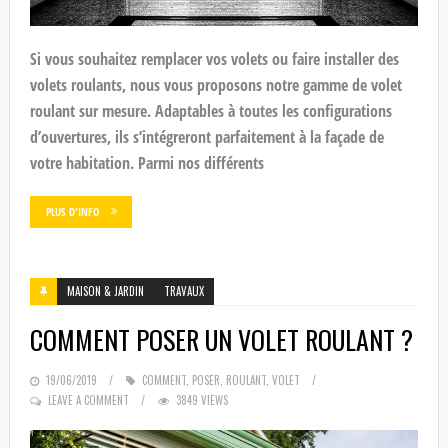
Si vous souhaitez remplacer vos volets ou faire installer des
volets roulants, nous vous proposons notre gamme de volet
roulant sur mesure. Adaptables à toutes les configurations
d’ouvertures, ils s’intégreront parfaitement à la façade de
votre habitation. Parmi nos différents
PLUS D'INFO
MAISON & JARDIN
TRAVAUX
COMMENT POSER UN VOLET ROULANT ?
POSTED
19/06/2019
COMMENT
,
POSER
,
ROULANT
,
VOLET
ON
LEAVE A COMMENT
3849 VIEWS