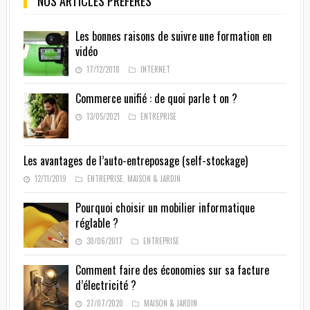
NOS ARTICLES PRÉFÉRÉS
Les bonnes raisons de suivre une formation en
vidéo
17/12/2018
INTERNET
Commerce unifié : de quoi parle t on ?
13/05/2021
ENTREPRISE
Les avantages de l’auto-entreposage (self-stockage)
12/11/2019
ENTREPRISE
,
MAISON & JARDIN
Pourquoi choisir un mobilier informatique
réglable ?
30/06/2017
ENTREPRISE
Comment faire des économies sur sa facture
d’électricité ?
27/07/2020
MAISON & JARDIN