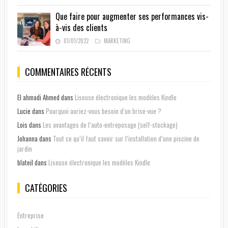
Que faire pour augmenter ses performances vis-
à-vis des clients
01/01/2022
MARKETING
COMMENTAIRES RÉCENTS
El ahmadi Ahmed
dans
Liseuse électronique les modèles Kindle
Lucie
dans
Pourquoi auriez-vous besoin d’un brise-vue ?
Lois
dans
Les avantages de l’auto-entreposage (self-stockage)
Johanna
dans
Tout ce qu’il faut savoir sur l’installation d’une piscine de
jardin
blateil
dans
Liseuse électronique les modèles Kindle
CATÉGORIES
Entreprise