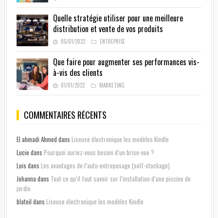
Quelle stratégie utiliser pour une meilleure
distribution et vente de vos produits
05/01/2022
ENTREPRISE
Que faire pour augmenter ses performances vis-
à-vis des clients
01/01/2022
MARKETING
COMMENTAIRES RÉCENTS
El ahmadi Ahmed
dans
Liseuse électronique les modèles Kindle
Lucie
dans
Pourquoi auriez-vous besoin d’un brise-vue ?
Lois
dans
Les avantages de l’auto-entreposage (self-stockage)
Johanna
dans
Tout ce qu’il faut savoir sur l’installation d’une piscine de
jardin
blateil
dans
Liseuse électronique les modèles Kindle