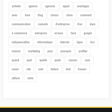
acheter
agence
agences
appel
avantages
avec
bien
blog
choisir
choix
comment
communication
conseils
d'entreprise
d'un
dans
e-commerce
entreprise
erreurs
faire
google
indispensables
informatique
internet
ligne
lors
maison
marketing
pour
pourquoi
profiter
quand
quel
quelle
quels
raisons
sans
savoir
site
sont
toiture
tout
trouver
utiliser
votre