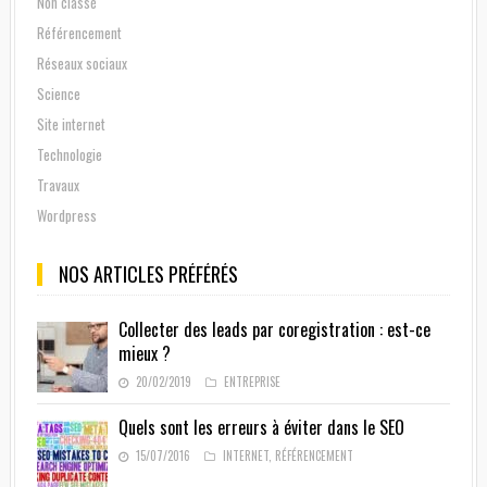
Non classé
Référencement
Réseaux sociaux
Science
Site internet
Technologie
Travaux
Wordpress
NOS ARTICLES PRÉFÉRÉS
Collecter des leads par coregistration : est-ce
mieux ?
20/02/2019
ENTREPRISE
Quels sont les erreurs à éviter dans le SEO
15/07/2016
INTERNET
,
RÉFÉRENCEMENT