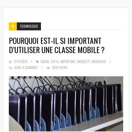
TECHNOLOGIE
POURQUOI EST-IL SI IMPORTANT
D’UTILISER UNE CLASSE MOBILE ?
POSTED
17/11/2018
CLASSE
,
EST-IL
,
IMPORTANT
,
MOBILE??
,
POURQUOI
ON
LEAVE A COMMENT
3576 VIEWS