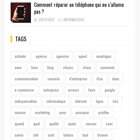
Comment réparer un téléphone qui ne s’allume
pas ?
09/11/2021
INFORMATIQUE
TAGS
acheter
agence
agences
appel
avantages
avec
bien
blog
choisir
choix
comment
communication
conseils
d'entreprise
d'un
dans
e-commerce
entreprise
erreurs
faire
google
indispensables
informatique
internet
ligne
lors
maison
marketing
pour
pourquoi
profiter
quand
quel
quelle
quels
raisons
sans
savoir
site
sont
toiture
tout
trouver