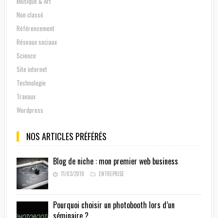
Musique & Art
Non classé
Référencement
Réseaux sociaux
Science
Site internet
Technologie
Travaux
Wordpress
NOS ARTICLES PRÉFÉRÉS
Blog de niche : mon premier web business
11/03/2019
ENTREPRISE
Pourquoi choisir un photobooth lors d’un
séminaire ?