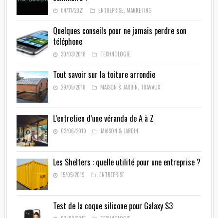
04/11/2021
ENTREPRISE
,
MARKETING
Quelques conseils pour ne jamais perdre son
téléphone
30/03/2018
TECHNOLOGIE
Tout savoir sur la toiture arrondie
29/05/2018
MAISON & JARDIN
,
TRAVAUX
L’entretien d’une véranda de A à Z
03/06/2019
MAISON & JARDIN
Les Shelters : quelle utilité pour une entreprise ?
15/05/2019
ENTREPRISE
Test de la coque silicone pour Galaxy S3