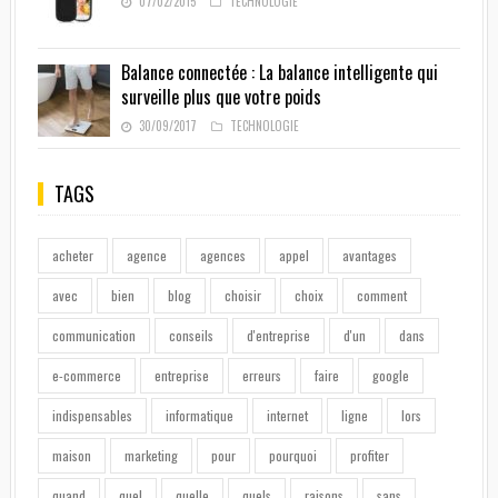
07/02/2015
TECHNOLOGIE
Balance connectée : La balance intelligente qui
surveille plus que votre poids
30/09/2017
TECHNOLOGIE
TAGS
acheter
agence
agences
appel
avantages
avec
bien
blog
choisir
choix
comment
communication
conseils
d'entreprise
d'un
dans
e-commerce
entreprise
erreurs
faire
google
indispensables
informatique
internet
ligne
lors
maison
marketing
pour
pourquoi
profiter
quand
quel
quelle
quels
raisons
sans