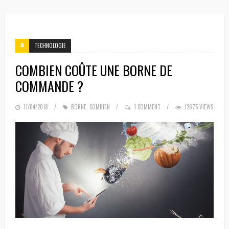
TECHNOLOGIE
COMBIEN COÛTE UNE BORNE DE
COMMANDE ?
POSTED
11/04/2018
BORNE
,
COMBIEN
1 COMMENT
12675 VIEWS
ON