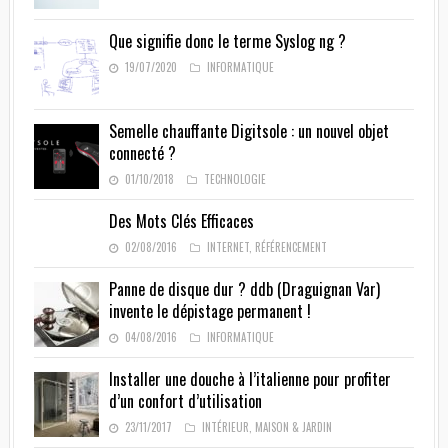
Que signifie donc le terme Syslog ng ?
19/07/2020
INFORMATIQUE
Semelle chauffante Digitsole : un nouvel objet
connecté ?
01/10/2018
TECHNOLOGIE
Des Mots Clés Efficaces
02/08/2016
INTERNET
,
RÉFÉRENCEMENT
Panne de disque dur ? ddb (Draguignan Var)
invente le dépistage permanent !
04/08/2016
INFORMATIQUE
Installer une douche à l’italienne pour profiter
d’un confort d’utilisation
23/11/2017
INTÉRIEUR
,
MAISON & JARDIN