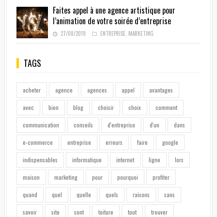
Faites appel à une agence artistique pour
l’animation de votre soirée d’entreprise
27/08/2019
ENTREPRISE
,
MARKETING
TAGS
acheter
agence
agences
appel
avantages
avec
bien
blog
choisir
choix
comment
communication
conseils
d'entreprise
d'un
dans
e-commerce
entreprise
erreurs
faire
google
indispensables
informatique
internet
ligne
lors
maison
marketing
pour
pourquoi
profiter
quand
quel
quelle
quels
raisons
sans
savoir
site
sont
toiture
tout
trouver