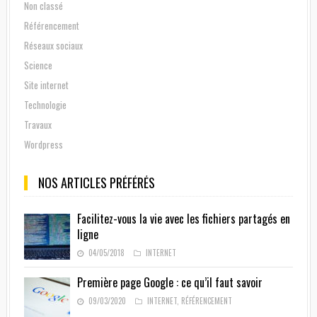
Non classé
Référencement
Réseaux sociaux
Science
Site internet
Technologie
Travaux
Wordpress
NOS ARTICLES PRÉFÉRÉS
Facilitez-vous la vie avec les fichiers partagés en
ligne
04/05/2018
INTERNET
Première page Google : ce qu’il faut savoir
09/03/2020
INTERNET
,
RÉFÉRENCEMENT